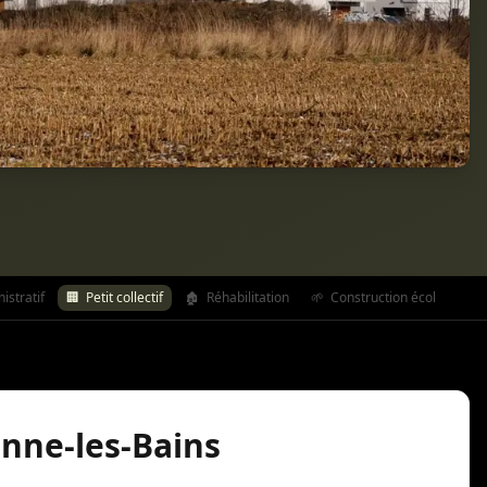
stratif
🏢
Petit collectif
🏚️
Réhabilitation
🌱
Construction écologique
vonne-les-Bains