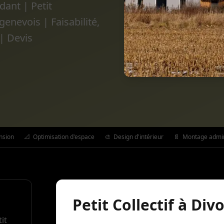
dant | Petit
enevois | Faisabilité,
| Devis
nsion
📐
Optimisation d'espace
🎨
Design d'intérieur
📄
Montage admini
Petit Collectif à Di
it