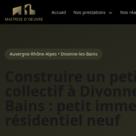
Aller au contenu principal
Accueil
Nos prestations
Nos réa
MAITRISE D'OEUVRE
Auvergne-Rhône-Alpes • Divonne-les-Bains
Construire un pet
collectif à Divonne
Bains : petit imm
résidentiel neuf