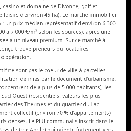
 casino et domaine de Divonne, golf et
 loisirs d'environ 45 ha). Le marché immobilier
n : un prix médian représentatif d'environ 6 300
00 à 7 000 €/m² selon les sources), après une
isée à un niveau premium. Sur ce marché à
n conçu trouve preneurs ou locataires
 d'opération.
tif ne sont pas le coeur de ville à parcelles
fication définies par le document d'urbanisme.
 concentrent déjà plus de 5 000 habitants), les
Sud-Ouest (résidentiels, valeurs les plus
artier des Thermes et du quartier du Lac
ement collectif (environ 70 % d'appartements)
fs denses. Le PLU communal s'inscrit dans le
ays de Gex Agglo) qui oriente fortement vers