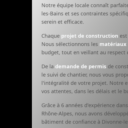
Notre équipe locale connaît parfai
les-Bains et ses contraintes spéci
serein et efficace.
Chaque
projet de construction
est 
Nous sélectionnons les
matériaux
budget, tout en veillant au respect
De la
demande de permis
de const
le suivi de chantier, nous vous pr
l'intégralité de votre projet. Notre
vos attentes, dans les délais et le
Grâce à 6 années d'expérience dans
Rhône-Alpes, nous avons développé 
bâtiment de confiance à Divonne-les