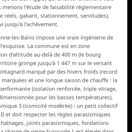
s menons l'étude de faisabilité réglementaire
re réels, gabarit, stationnement, servitudes),
vi jusqu'à l'achèvement.
nne-les-Bains impose une vraie ingénierie de
l'esquisse. La commune est en zone
on d'altitude au-delà de 400 m (le bourg
rritoire grimpe jusqu'à 1 447 m sur le versant
ontagnard marqué par des hivers froids (record
ns marquées et une longue saison de chauffe : la
erformante (isolation renforcée, triple vitrage,
dimensionnée pour les basses températures).
ique 3 (sismicité modérée) : un petit collectif
II et doit respecter les règles parasismiques
chaînages, joints parasismiques, fondations
La charge de neige Eurocode 1 est élevée dans