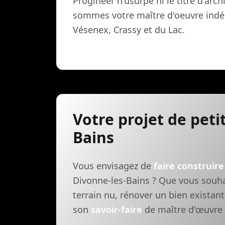
Progineer n'usurpe ni le titre d'arc
sommes votre maître d'oeuvre indép
Vésenex, Crassy et du Lac.
Votre projet de petit
Bains
Vous envisagez de
faire construire
Divonne-les-Bains ? Que vous souha
terrain nu, rénover un bien existan
son
savoir-faire
de maître d'œuvre à