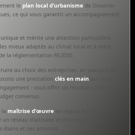
tement le
plan local d'urbanisme
de Divonne-
fiques, ce qui vous garantit un accompagnement
unique et mérite une attention particulière.
les mieux adaptés au climat local et à votre
 de la réglementation RE2020.
ruire au choix des entreprises, en passant par
oposons une prestation
clés en main
qui couvre
 engagement : vous offrir un résultat conforme à
 budget convenus.
 la
maîtrise d'œuvre
en région Auvergne-
un réseau d'artisans et d'entreprises du
-Bains et ses environs.