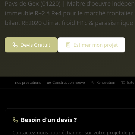
Pays de Gex (01220) | Maître d'oeuvre indépen
immeuble R+2 à R+4 pour le marché frontalier g
bilan, RE2020 climat froid H1c & parasismique 
Devis Gratuit
Estimer mon projet
Toutes nos prestations
🏡
Construction neuve
🔨
Rénovation
🏗️
Exte
Besoin d'un devis ?
Contactez-nous pour échanger sur votre projet de pet