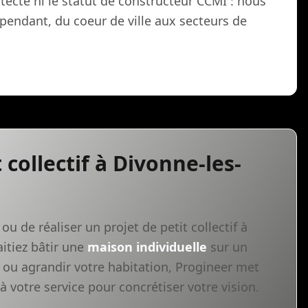
hitecte ni le statut de constructeur CCMI : nous
endant, du coeur de ville aux secteurs de
 collectif à Divonne-les-
ou de réaliser un projet de petit collectif à
itiez bâtir une
maison individuelle
sur un
t ou agrandir votre habitation, Progineer met
 votre service pour concrétiser votre vision.