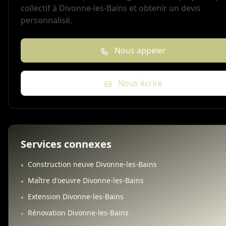
collectif à Divonne-les-Bains et obtenir un devis
personnalisé.
Nous appeler
Nous écrire
Services connexes
Construction neuve Divonne-les-Bains
•
Maître d'oeuvre Divonne-les-Bains
•
Extension Divonne-les-Bains
•
Rénovation Divonne-les-Bains
•