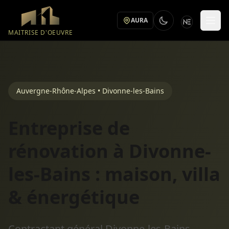
Aller au contenu principal
AURA
MAITRISE D'OEUVRE
Auvergne-Rhône-Alpes • Divonne-les-Bains
Entreprise de
rénovation à Divonne-
les-Bains : maison, villa
& énergétique
Contractant général Divonne-les-Bains