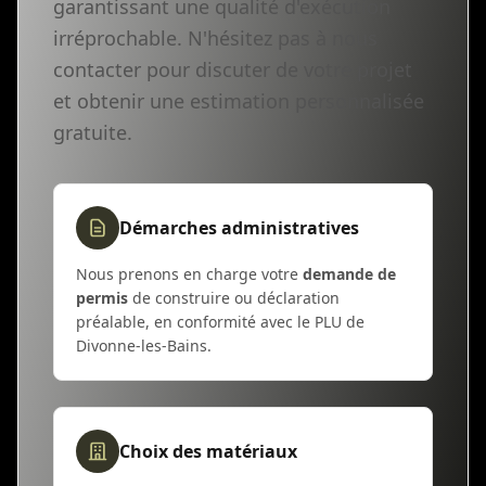
garantissant une qualité d'exécution
irréprochable. N'hésitez pas à nous
contacter pour discuter de votre projet
et obtenir une estimation personnalisée
gratuite.
Démarches administratives
Nous prenons en charge votre
demande de
permis
de construire ou déclaration
préalable, en conformité avec le PLU de
Divonne-les-Bains.
Choix des matériaux