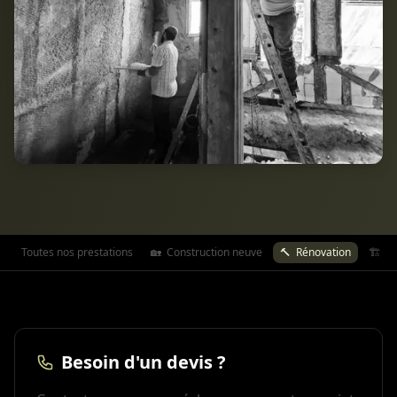
Toutes nos prestations
🏡
Construction neuve
🔨
Rénovation
🏗️
Ex
Besoin d'un devis ?