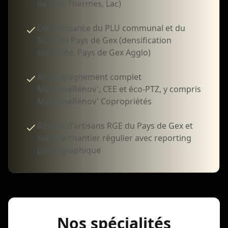
de ville, Thermes, Lac)
Connaissance du PLU communal et du
SCoT du Pays de Gex (densification
encadrée, Pays de Gex Agglo)
Accompagnement complet
MaPrimeRénov', CEE et éco-PTZ, y compris
MaPrimeRénov' Copropriétés
Réseau d'artisans RGE du Pays de Gex et
suivi de chantier régulier avec reporting
photographique
Nos spécialités