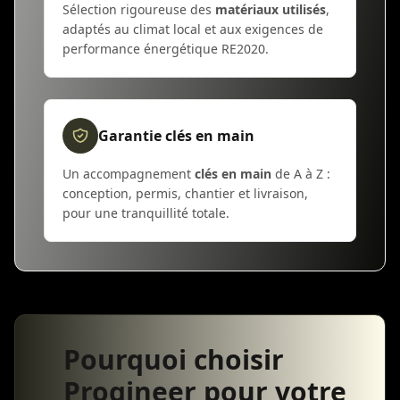
Sélection rigoureuse des
matériaux utilisés
,
adaptés au climat local et aux exigences de
performance énergétique RE2020.
Garantie clés en main
Un accompagnement
clés en main
de A à Z :
conception, permis, chantier et livraison,
pour une tranquillité totale.
Pourquoi choisir
Progineer pour votre