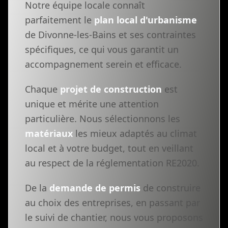
Notre équipe locale connaît
parfaitement le
plan local d'urbanisme
de Divonne-les-Bains et ses contraintes
spécifiques, ce qui vous garantit un
accompagnement serein et efficace.
Chaque
projet de construction
est
unique et mérite une attention
particulière. Nous sélectionnons les
matériaux
les mieux adaptés au climat
local et à votre budget, tout en veillant
au respect de la réglementation RE2020.
De la
demande de permis
de construire
au choix des entreprises, en passant par
le suivi de chantier, nous vous proposons