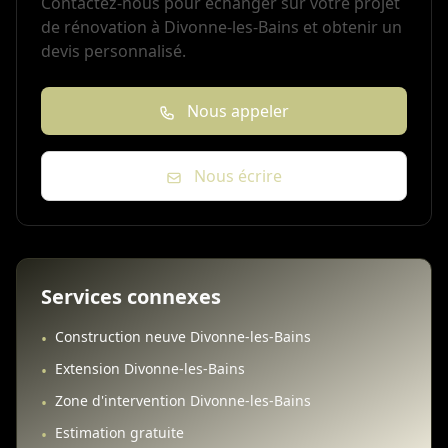
Contactez-nous pour échanger sur votre projet
de rénovation à Divonne-les-Bains et obtenir un
devis personnalisé.
Nous appeler
Nous écrire
Services connexes
Construction neuve Divonne-les-Bains
•
Extension Divonne-les-Bains
•
Zone d'intervention Divonne-les-Bains
•
Estimation gratuite
•