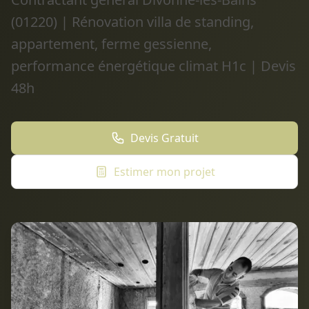
(01220) | Rénovation villa de standing,
appartement, ferme gessienne,
performance énergétique climat H1c | Devis
48h
Devis Gratuit
Estimer mon projet