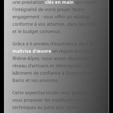
une prestation
clés en main
qui couvre
l'intégralité de votre projet. Notre
engagement : vous offrir un résultat
conforme à vos attentes, dans les délais
et le budget convenus.
Grâce à 6 années d'expérience dans la
maîtrise d'œuvre
en région Auvergne-
Rhône-Alpes, nous avons développé un
réseau d'artisans et d'entreprises du
bâtiment de confiance à Divonne-les-
Bains et ses environs.
Cette expertise locale nous permet de
vous proposer les meilleures solutions
techniques au juste prix, tout en