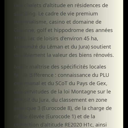
des chalets d'altitude en résidences de
standing. Le cadre de vie premium
(thermalisme, casino et domaine de
Divonne, golf et hippodrome des années
1930, lac de loisirs d'environ 45 ha,
proximité du Léman et du Jura) soutient
durablement la valeur des biens rénovés.
Notre maîtrise des spécificités locales
fait la différence : connaissance du PLU
communal et du SCoT du Pays de Gex,
des servitudes de la loi Montagne sur le
massif du Jura, du classement en zone
sismique 3 (Eurocode 8), de la charge de
neige élevée (Eurocode 1) et de la
correction d'altitude RE2020 H1c, ainsi