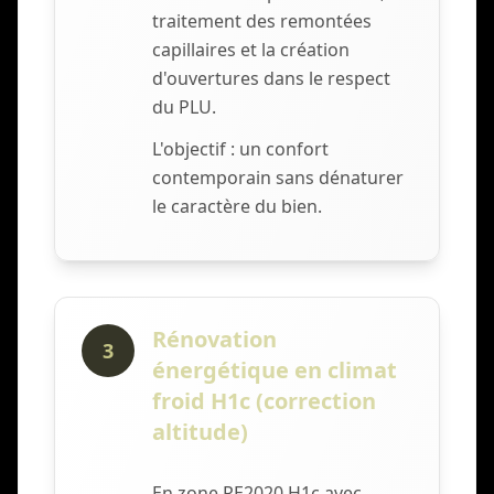
traitement des remontées
capillaires et la création
d'ouvertures dans le respect
du PLU.
L'objectif : un confort
contemporain sans dénaturer
le caractère du bien.
Rénovation
3
énergétique en climat
froid H1c (correction
altitude)
En zone RE2020 H1c avec