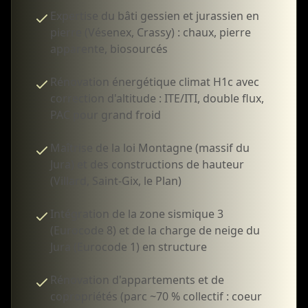
Expertise du bâti gessien et jurassien en
pierre (Vésenex, Crassy) : chaux, pierre
apparente, biosourcés
Rénovation énergétique climat H1c avec
correction d'altitude : ITE/ITI, double flux,
PAC pour grand froid
Maîtrise de la loi Montagne (massif du
Jura) et des constructions de hauteur
(Villard, Saint-Gix, le Plan)
Intégration de la zone sismique 3
(Eurocode 8) et de la charge de neige du
Jura (Eurocode 1) en structure
Rénovation d'appartements et de
copropriétés (parc ~70 % collectif : coeur