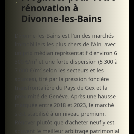
rénovation à
Divonne-les-Bains
Divonne-les-Bains est l'un des marchés
immobiliers les plus chers de l'Ain, avec
un prix médian représentatif d'environ 6
300 €/m² et une forte dispersion (5 300 à
7 000 €/m² selon les secteurs et les
sources), tiré par la pression foncière
transfrontalière du Pays de Gex et la
proximité de Genève. Après une hausse
marquée entre 2018 et 2023, le marché
s'est stabilisé à un niveau premium.
Rénover plutôt que d'acheter neuf y est
souvent le meilleur arbitrage patrimonial