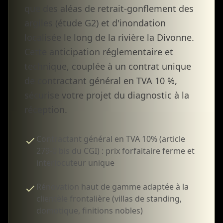
que des aléas de retrait-gonflement des
argiles (étude G2) et d'inondation
localisée le long de la rivière la Divonne.
Cette anticipation réglementaire et
technique, couplée à un contrat unique
de contractant général en TVA 10 %,
sécurise votre projet du diagnostic à la
réception.
Contractant général en TVA 10% (article
279-0 bis du CGI) : prix forfaitaire ferme et
interlocuteur unique
Rénovation haut de gamme adaptée à la
clientèle frontalière (villas de standing,
domotique, finitions nobles)