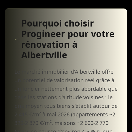
Pourquoi choisir
Progineer pour votre
rénovation à
Albertville
Le marché immobilier d'Albertville offre
un potentiel de valorisation réel grâce à
un foncier nettement plus abordable que
dans les stations d'altitude voisines : le
prix moyen tous biens s'établit autour de
2 415 €/m² à mai 2026 (appartements ~2
320-2 370 €/m², maisons ~2 600-2 770
€/m²), en hausse d'environ 4,5 % sur un