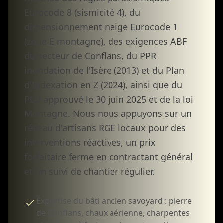
Eurocode 8 (sismicité 4), du
dimensionnement neige Eurocode 1
(zone E montagne), des exigences ABF
du secteur de Conflans, du PPR
inondation de l'Isère (2013) et du Plan
d'Indexation en Z (2024), ainsi que du
PLU approuvé le 30 juin 2025 et de la loi
Montagne. Nous nous appuyons sur un
réseau d'artisans RGE locaux pour des
interventions réactives, un prix
forfaitaire ferme en contractant général
et un suivi de chantier régulier.
Expertise du bâti ancien savoyard : pierre
de Conflans, chaux aérienne, charpentes