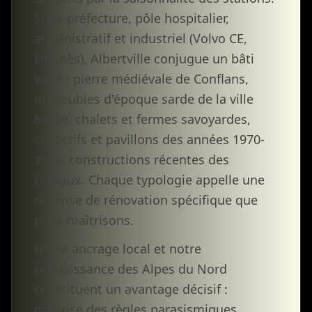
Sous-préfecture, pôle hospitalier,
administratif et industriel (Volvo CE,
Hermès), Albertville conjugue un bâti
varié : pierre médiévale de Conflans,
immeubles d'époque sarde de la ville
basse, chalets et fermes savoyardes,
collectifs et pavillons des années 1970-
1990, constructions récentes des
coteaux. Chaque typologie appelle une
réponse de rénovation spécifique que
nous maîtrisons.
Notre ancrage local et notre
connaissance des Alpes du Nord
constituent un avantage décisif :
maîtrise des règles parasismiques