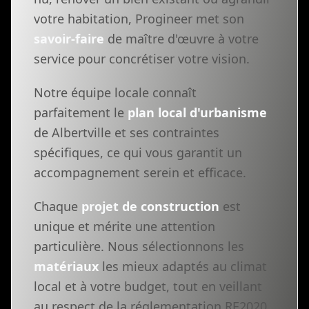
votre habitation, Progineer met son
savoir-faire
de maître d'œuvre à votre
service pour concrétiser votre vision.
Notre équipe locale connaît
parfaitement le
plan local d'urbanisme
de Albertville et ses contraintes
spécifiques, ce qui vous garantit un
accompagnement serein et efficace.
Chaque
projet de construction
est
unique et mérite une attention
particulière. Nous sélectionnons les
matériaux
les mieux adaptés au climat
local et à votre budget, tout en veillant
au respect de la réglementation RE2020.