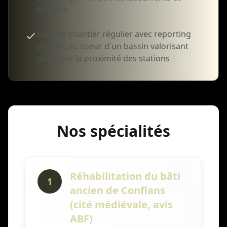
fissures
Suivi de chantier régulier avec reporting
photos, au coeur d'un bassin valorisant
porté par la proximité des stations
Nos spécialités
Réhabilitation du bâti
1
ancien de Conflans
(cité médiévale, avis
ABF)