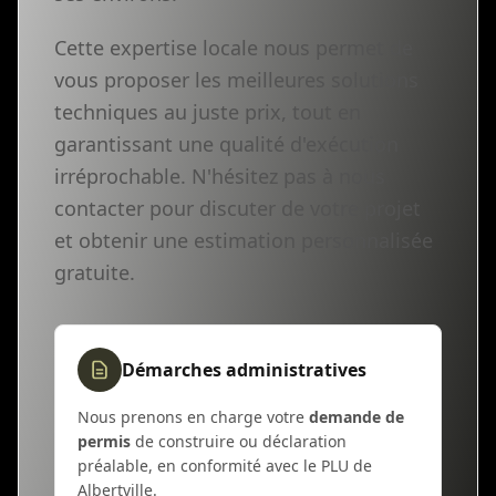
Cette expertise locale nous permet de
vous proposer les meilleures solutions
techniques au juste prix, tout en
garantissant une qualité d'exécution
irréprochable. N'hésitez pas à nous
contacter pour discuter de votre projet
et obtenir une estimation personnalisée
gratuite.
Démarches administratives
Nous prenons en charge votre
demande de
permis
de construire ou déclaration
préalable, en conformité avec le PLU de
Albertville.