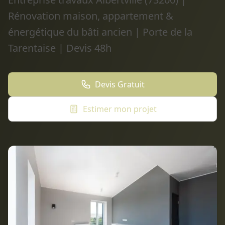
Rénovation maison, appartement &
énergétique du bâti ancien | Porte de la
Tarentaise | Devis 48h
Devis Gratuit
Estimer mon projet