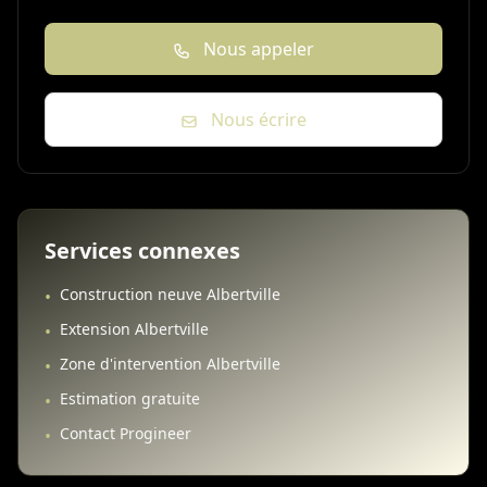
Nous appeler
Nous écrire
Services connexes
Construction neuve Albertville
•
Extension Albertville
•
Zone d'intervention Albertville
•
Estimation gratuite
•
Contact Progineer
•