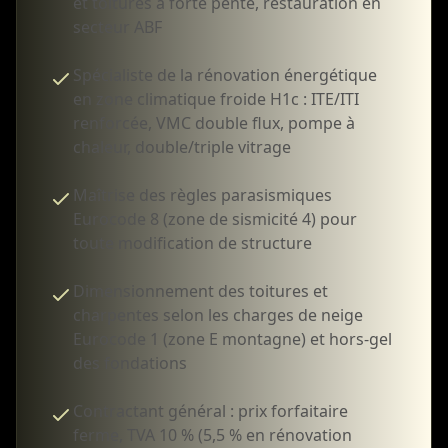
et toitures à forte pente, restauration en
secteur ABF
Spécialiste de la rénovation énergétique
en zone climatique froide H1c : ITE/ITI
renforcée, VMC double flux, pompe à
chaleur, double/triple vitrage
Maîtrise des règles parasismiques
Eurocode 8 (zone de sismicité 4) pour
toute modification de structure
Dimensionnement des toitures et
charpentes selon les charges de neige
Eurocode 1 (zone E montagne) et hors-gel
des fondations
Contractant général : prix forfaitaire
ferme, TVA 10 % (5,5 % en rénovation