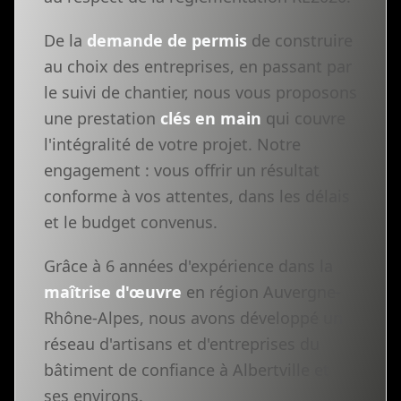
De la
demande de permis
de construire
au choix des entreprises, en passant par
le suivi de chantier, nous vous proposons
une prestation
clés en main
qui couvre
l'intégralité de votre projet. Notre
engagement : vous offrir un résultat
conforme à vos attentes, dans les délais
et le budget convenus.
Grâce à 6 années d'expérience dans la
maîtrise d'œuvre
en région Auvergne-
Rhône-Alpes, nous avons développé un
réseau d'artisans et d'entreprises du
bâtiment de confiance à Albertville et
ses environs.