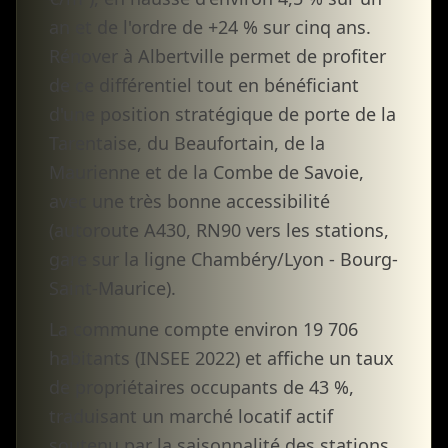
an et de l'ordre de +24 % sur cinq ans.
Rénover à Albertville permet de profiter
de ce différentiel tout en bénéficiant
d'une position stratégique de porte de la
Tarentaise, du Beaufortain, de la
Maurienne et de la Combe de Savoie,
avec une très bonne accessibilité
(autoroute A430, RN90 vers les stations,
gare sur la ligne Chambéry/Lyon - Bourg-
Saint-Maurice).
La commune compte environ 19 706
habitants (INSEE 2022) et affiche un taux
de propriétaires occupants de 43 %,
traduisant un marché locatif actif
soutenu par la saisonnalité des stations.