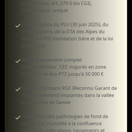
énergétique, art. 279-0 bis CGI),
interlocuteur unique
Connaissance du PLU (30 juin 2025), du
SCoT Arlysère, de la DTA des Alpes du
Nord, du PPR inondation Isère et de la loi
Montagne
Accompagnement complet
MaPrimeRénov', CEE majorés en zone
froide H1 et éco-PTZ jusqu'à 50 000 €
Réseau d'artisans RGE (Reconnu Garant de
l'Environnement) implantés dans la vallée
et la Combe de Savoie
Traitement des pathologies de fond de
vallée : gel, humidité à la confluence
Isère/Arly, infiltrations, tassements et