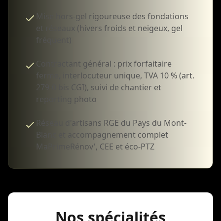
Mise hors-gel rigoureuse des fondations
et réseaux (hivers froids et neigeux, gel
fréquent)
Contractant général : prix forfaitaire
ferme, interlocuteur unique, TVA 10 % (art.
279-0 bis CGI), suivi de chantier et
reporting photo
Réseau d'artisans RGE du Pays du Mont-
Blanc et accompagnement complet
MaPrimeRénov', CEE et éco-PTZ
Nos spécialités