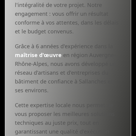
l'intégralité de votre projet. Notre
engagement : vous offrir un résultat
conforme à vos attentes, dans les délais
et le budget convenus.
Grâce à 6 années d'expérience dans la
maîtrise d'œuvre
en région Auvergne-
Rhône-Alpes, nous avons développé un
réseau d'artisans et d'entreprises du
bâtiment de confiance à Sallanches et
ses environs.
Cette expertise locale nous permet de
vous proposer les meilleures solutions
techniques au juste prix, tout en
garantissant une qualité d'exécution