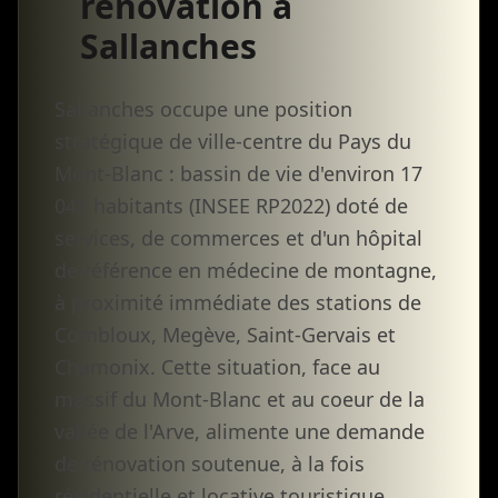
rénovation à
Sallanches
Sallanches occupe une position
stratégique de ville-centre du Pays du
Mont-Blanc : bassin de vie d'environ 17
041 habitants (INSEE RP2022) doté de
services, de commerces et d'un hôpital
de référence en médecine de montagne,
à proximité immédiate des stations de
Combloux, Megève, Saint-Gervais et
Chamonix. Cette situation, face au
massif du Mont-Blanc et au coeur de la
vallée de l'Arve, alimente une demande
de rénovation soutenue, à la fois
résidentielle et locative touristique.