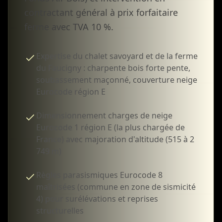
contractant général à prix forfaitaire
ferme avec TVA 10 %.
Expertise du chalet savoyard et de la ferme
du Faucigny : charpente bois forte pente,
soubassement maçonné, couverture neige
Eurocode région E
Dimensionnement charges de neige
Eurocode 1 région E (la plus chargée de
France) avec majoration d'altitude (515 à 2
749 m)
Règles parasismiques Eurocode 8
maîtrisées (commune en zone de sismicité
4) pour surélévations et reprises
structurelles