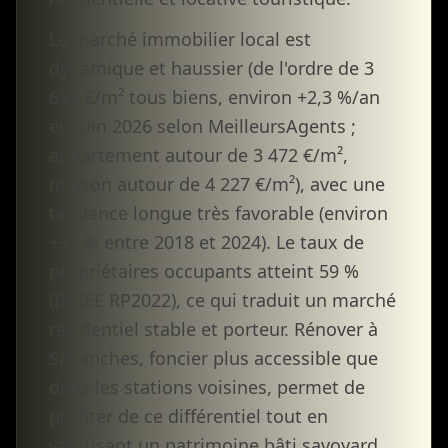
Le marché immobilier local est
dynamique et haussier (de l'ordre de 3
683 €/m² tous biens, environ +2,3 %/an
en juin 2026 selon MeilleursAgents ;
appartement autour de 3 472 €/m²,
maison autour de 4 227 €/m²), avec une
tendance longue très favorable (environ
+32 % entre 2018 et 2024). Le taux de
propriétaires occupants atteint 59 %
(INSEE RP2022), ce qui traduit un marché
résidentiel stable et porteur. Rénover à
Sallanches, foncier plus accessible que
dans les stations voisines, permet de
profiter de ce différentiel tout en
valorisant un patrimoine bâti savoyard