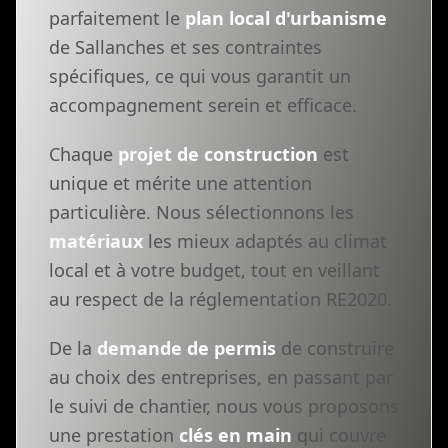
parfaitement le
plan local d'urbanisme
de Sallanches et ses contraintes
spécifiques, ce qui vous garantit un
accompagnement serein et efficace.
Chaque
projet de construction
est
unique et mérite une attention
particulière. Nous sélectionnons les
matériaux
les mieux adaptés au climat
local et à votre budget, tout en veillant
au respect de la réglementation RE2020.
De la
demande de permis
de construire
au choix des entreprises, en passant par
le suivi de chantier, nous vous proposons
une prestation
clés en main
qui couvre