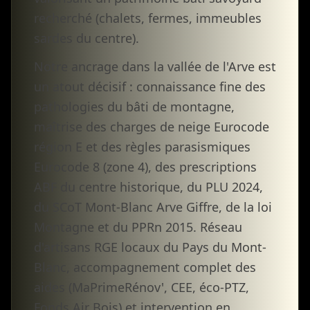
recherché (chalets, fermes, immeubles
sardes du centre).
Notre ancrage dans la vallée de l'Arve est
un atout décisif : connaissance fine des
pathologies du bâti de montagne,
maîtrise des charges de neige Eurocode
région E et des règles parasismiques
Eurocode 8 (zone 4), des prescriptions
ABF du centre historique, du PLU 2024,
du SCoT Mont-Blanc Arve Giffre, de la loi
Montagne et du PPRn 2015. Réseau
d'artisans RGE locaux du Pays du Mont-
Blanc, accompagnement complet des
aides (MaPrimeRénov', CEE, éco-PTZ,
Fonds Air Bois) et intervention en