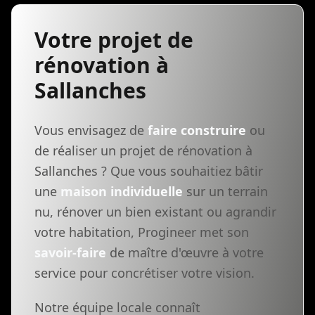
Votre projet de
rénovation à
Sallanches
Vous envisagez de
faire construire
ou
de réaliser un projet de rénovation à
Sallanches ? Que vous souhaitiez bâtir
une
maison individuelle
sur un terrain
nu, rénover un bien existant ou agrandir
votre habitation, Progineer met son
savoir-faire
de maître d'œuvre à votre
service pour concrétiser votre vision.
Notre équipe locale connaît