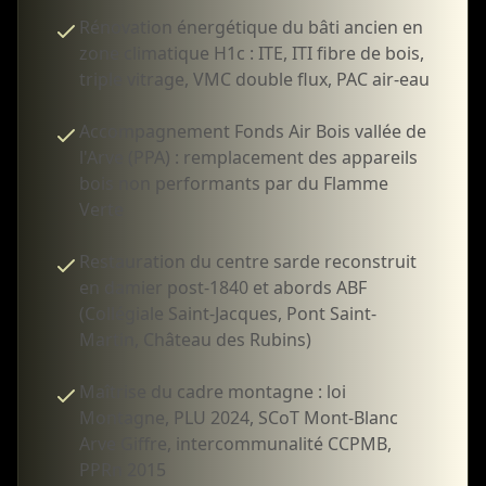
Rénovation énergétique du bâti ancien en
zone climatique H1c : ITE, ITI fibre de bois,
triple vitrage, VMC double flux, PAC air-eau
Accompagnement Fonds Air Bois vallée de
l'Arve (PPA) : remplacement des appareils
bois non performants par du Flamme
Verte
Restauration du centre sarde reconstruit
en damier post-1840 et abords ABF
(Collégiale Saint-Jacques, Pont Saint-
Martin, Château des Rubins)
Maîtrise du cadre montagne : loi
Montagne, PLU 2024, SCoT Mont-Blanc
Arve Giffre, intercommunalité CCPMB,
PPRn 2015