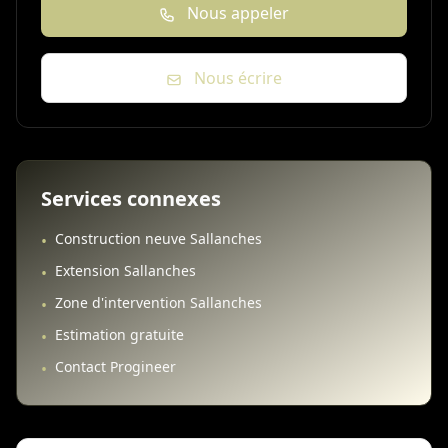
Nous appeler
Nous écrire
Services connexes
Construction neuve Sallanches
•
Extension Sallanches
•
Zone d'intervention Sallanches
•
Estimation gratuite
•
Contact Progineer
•