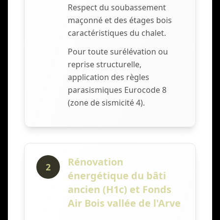
Respect du soubassement
maçonné et des étages bois
caractéristiques du chalet.
Pour toute surélévation ou
reprise structurelle,
application des règles
parasismiques Eurocode 8
(zone de sismicité 4).
Rénovation
2
énergétique du bâti
ancien (H1c) et Fonds
Air Bois vallée de l'Arve