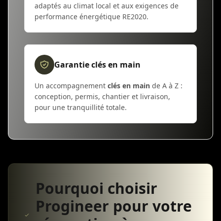
adaptés au climat local et aux exigences de
performance énergétique RE2020.
Garantie clés en main
Un accompagnement
clés en main
de A à Z :
conception, permis, chantier et livraison,
pour une tranquillité totale.
Pourquoi choisir
Progineer pour votre