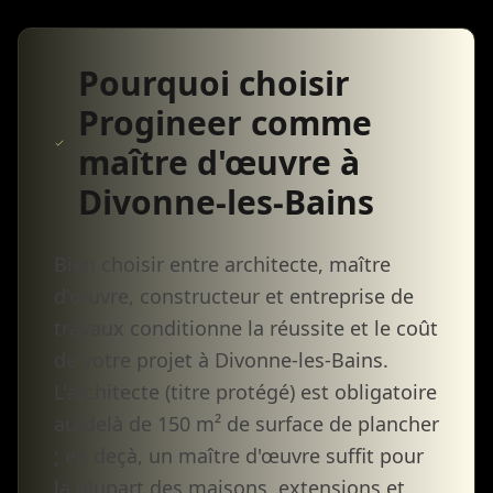
Pourquoi choisir
Progineer comme
maître d'œuvre à
Divonne-les-Bains
Bien choisir entre architecte, maître
d'œuvre, constructeur et entreprise de
travaux conditionne la réussite et le coût
de votre projet à Divonne-les-Bains.
L'architecte (titre protégé) est obligatoire
au-delà de 150 m² de surface de plancher
; en deçà, un maître d'œuvre suffit pour
la plupart des maisons, extensions et