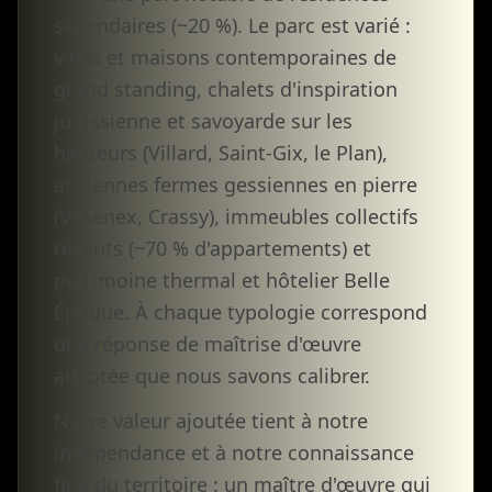
secondaires (~20 %). Le parc est varié :
villas et maisons contemporaines de
grand standing, chalets d'inspiration
jurassienne et savoyarde sur les
hauteurs (Villard, Saint-Gix, le Plan),
anciennes fermes gessiennes en pierre
(Vésenex, Crassy), immeubles collectifs
récents (~70 % d'appartements) et
patrimoine thermal et hôtelier Belle
Époque. À chaque typologie correspond
une réponse de maîtrise d'œuvre
adaptée que nous savons calibrer.
Notre valeur ajoutée tient à notre
indépendance et à notre connaissance
fine du territoire : un maître d'œuvre qui