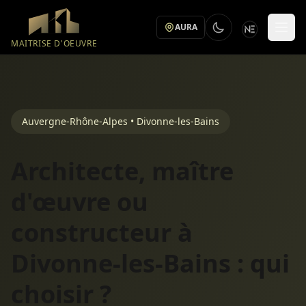
Aller au contenu principal
AURA
MAITRISE D'OEUVRE
Auvergne-Rhône-Alpes • Divonne-les-Bains
Architecte, maître
d'œuvre ou
constructeur à
Divonne-les-Bains : qui
choisir ?