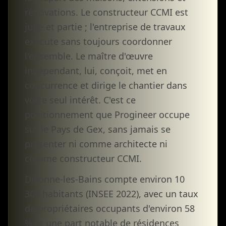
rénovations. Le constructeur CCMI est
juge et partie ; l'entreprise de travaux
exécute sans toujours coordonner
l'ensemble. Le maître d'œuvre
indépendant, lui, conçoit, met en
concurrence et dirige le chantier dans
votre seul intérêt. C'est ce
positionnement que Progineer occupe
sur le Pays de Gex, sans jamais se
présenter ni comme architecte ni
comme constructeur CCMI.
Divonne-les-Bains compte environ 10
300 habitants (INSEE 2022), avec un taux
de propriétaires occupants d'environ 58
% et une part notable de résidences