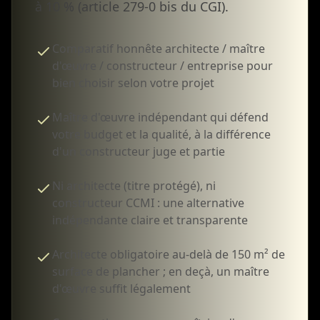
à 10 % (article 279-0 bis du CGI).
Comparatif honnête architecte / maître
d'œuvre / constructeur / entreprise pour
bien choisir selon votre projet
Maître d'œuvre indépendant qui défend
votre budget et la qualité, à la différence
d'un constructeur juge et partie
Ni architecte (titre protégé), ni
constructeur CCMI : une alternative
indépendante claire et transparente
Architecte obligatoire au-delà de 150 m² de
surface de plancher ; en deçà, un maître
d'œuvre suffit légalement