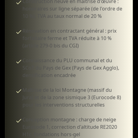
Construction neuve en maîtrise d'œuvre :
honoraires sur ligne séparée (de l'ordre de
10 %), TVA au taux normal de 20 %
Rénovation en contractant général : prix
forfaitaire ferme et TVA réduite à 10 %
(article 279-0 bis du CGI)
Connaissance du PLU communal et du
SCoT du Pays de Gex (Pays de Gex Agglo),
densification encadrée
Maîtrise de la loi Montagne (massif du
Jura) et de la zone sismique 3 (Eurocode 8)
pour les interventions structurelles
Conception montagne : charge de neige
Eurocode 1, correction d'altitude RE2020
H1c, fondations hors-gel