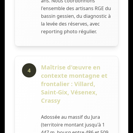
ans. Nous coordonnons
l'ensemble des artisans RGE du
bassin gessien, du diagnostic à
la levée des réserves, avec
reporting photo régulier.
Maîtrise d'œuvre en
4
contexte montagne et
frontalier : Villard,
Saint-Gix, Vésenex,
Crassy
Adossée au massif du Jura
(territoire montant jusqu'à 1
447 m, bourg entre 486 et 509