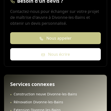
Besoin d'un devis ?
Contactez-nous pour échanger sur votre projet
de maîtrise d'œuvre à Divonne-les-Bains et
obtenir un devis personnalisé.
Nous appeler
Nous écrire
Services connexes
Construction neuve Divonne-les-Bains
•
Rénovation Divonne-les-Bains
•
Extension Divonne-les-Bains
•