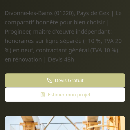
Divonne-les-Bains (01220), Pays de Gex | Le
comparatif honnête pour bien choisir |
Progineer, maître d'œuvre indépendant :
honoraires sur ligne séparée (~10 %, TVA 20
%) en neuf, contractant général (TVA 10 %)
en rénovation | Devis 48h
Devis Gratuit
Estimer mon projet