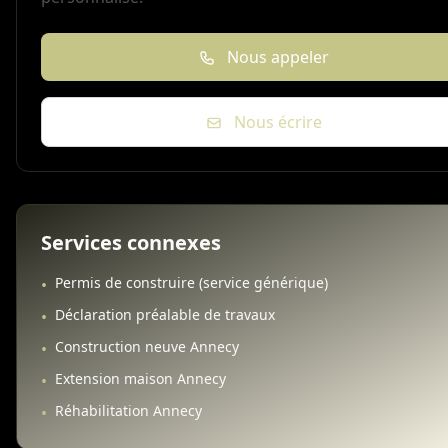
Nous appeler
Nous écrire
Services connexes
Permis de construire (service générique)
•
Déclaration préalable de travaux
•
Construction neuve Annecy
•
Extension maison Annecy
•
Réhabilitation Annecy
•