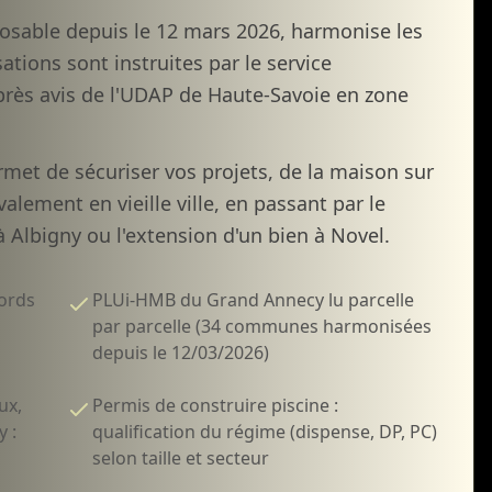
sable depuis le 12 mars 2026, harmonise les
tions sont instruites par le service
ès avis de l'UDAP de Haute-Savoie en zone
met de sécuriser vos projets, de la maison sur
alement en vieille ville, en passant par le
à Albigny ou l'extension d'un bien à Novel.
bords
PLUi-HMB du Grand Annecy lu parcelle
par parcelle (34 communes harmonisées
depuis le 12/03/2026)
ux,
Permis de construire piscine :
 :
qualification du régime (dispense, DP, PC)
selon taille et secteur