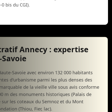
-0 bis du CGI).
atif Annecy : expertise
e-Savoie
ute-Savoie avec environ 132 000 habitants
intes d'urbanisme parmi les plus denses des
marquable de la vieille ville sous avis conforme
500 m des monuments historiques (Palais de
gne sur les coteaux du Semnoz et du Mont
dation (Thiou, Fier, lac).