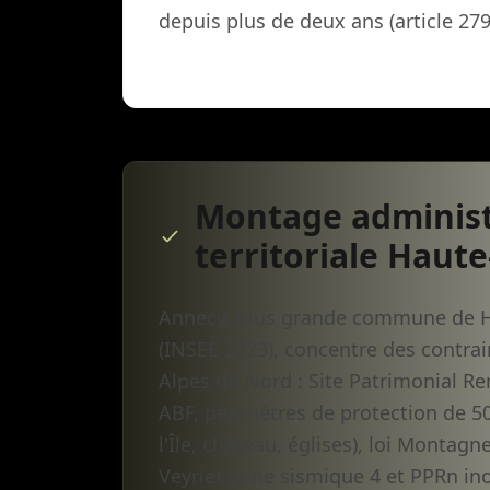
depuis plus de deux ans (article 279
Montage administr
territoriale Haut
Annecy, plus grande commune de Ha
(INSEE 2023), concentre des contra
Alpes du Nord : Site Patrimonial Re
ABF, périmètres de protection de 
l'Île, château, églises), loi Monta
Veyrier, zone sismique 4 et PPRn inon