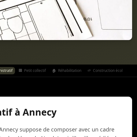
stratif
🏢
Petit collectif
🏚️
Réhabilitation
🌱
Construction écologique
tif à Annecy
 Annecy suppose de composer avec un cadre