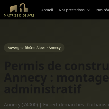
Aller au contenu principal
Accueil
Nos prestations
Nos réa
MAITRISE D'OEUVRE
Auvergne-Rhône-Alpes • Annecy
Permis de constru
Annecy : montage
administratif
Annecy (74000) | Expert démarches d'urbanism