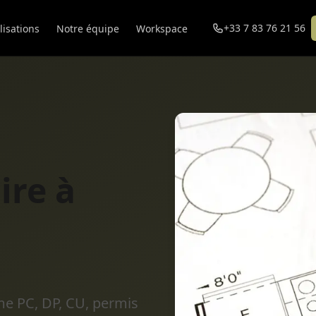
+33 7 83 76 21 56
lisations
Notre équipe
Workspace
ire à
e PC, DP, CU, permis