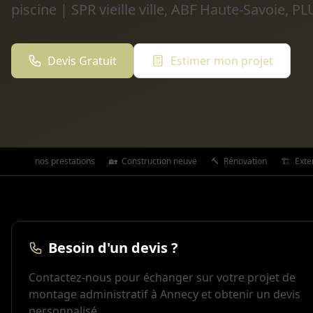
piscine | SPR vieille ville, ABF Haute-Savoie,
Devis Gratuit
Estimer mon projet
Toutes nos prestations
🏡
Construction neuve
🔨
Rénovation
🏗️
Exte
Besoin d'un devis ?
Contactez-nous pour échanger sur votre projet de
montage administratif à Annecy et obtenir un devis
personnalisé.