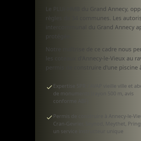
Le PLUi-HMB du Grand Annecy, oppo
règles de 34 communes. Les autorisa
intercommunal du Grand Annecy apr
protégée.
Notre maîtrise de ce cadre nous per
les coteaux d'Annecy-le-Vieux au rav
permis de construire d'une piscine 
Expertise SPR / AVAP vieille ville et a
de monuments (rayon 500 m, avis
conforme ABF)
Permis de construire à Annecy-le-Vie
Cran-Gevrier, Seynod, Meythet, Pringy
un service instructeur unique