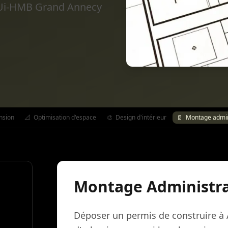
 PLUi-HMB Grand Annecy
nsion
📐
Optimisation d'espace
🎨
Design d'intérieur
📄
Montage admini
Montage Administra
Déposer un permis de construire à