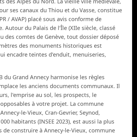
s des Alpes du Nord. La vieille ville médiévale,
ur ses canaux du Thiou et du Vasse, constitue
PR / AVAP) placé sous avis conforme de
 Autour du Palais de l'Île (XIIe siècle, classé
u des comtes de Genève, tout dossier déposé
0 mètres des monuments historiques est
ui encadre teintes d'enduit, menuiseries,
MB du Grand Annecy harmonise les règles
mplace les anciens documents communaux. Il
urs, l'emprise au sol, les prospects, le
r opposables à votre projet. La commune
Annecy-le-Vieux, Cran-Gevrier, Seynod,
000 habitants (INSEE 2023), est aussi la plus
s de construire à Annecy-le-Vieux, commune