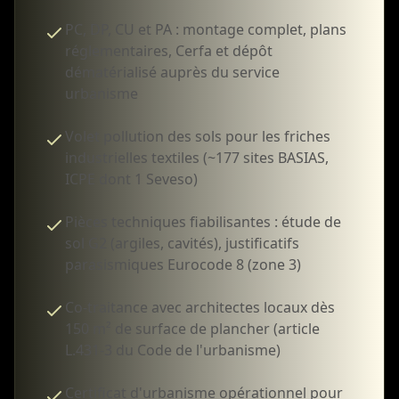
PC, DP, CU et PA : montage complet, plans
réglementaires, Cerfa et dépôt
dématérialisé auprès du service
urbanisme
Volet pollution des sols pour les friches
industrielles textiles (~177 sites BASIAS,
ICPE dont 1 Seveso)
Pièces techniques fiabilisantes : étude de
sol G2 (argiles, cavités), justificatifs
parasismiques Eurocode 8 (zone 3)
Co-traitance avec architectes locaux dès
150 m² de surface de plancher (article
L.431-3 du Code de l'urbanisme)
Certificat d'urbanisme opérationnel pour