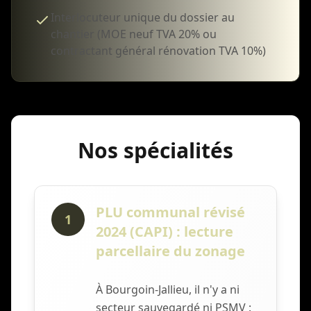
Interlocuteur unique du dossier au
chantier (MOE neuf TVA 20% ou
contractant général rénovation TVA 10%)
Nos spécialités
PLU communal révisé
1
2024 (CAPI) : lecture
parcellaire du zonage
À Bourgoin-Jallieu, il n'y a ni
secteur sauvegardé ni PSMV :