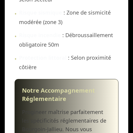
Risque sismique
: Zone de sismicité
•
modérée (zone 3)
Risque incendie
: Débroussaillement
•
obligatoire 50m
Protection littoral
: Selon proximité
•
côtière
Notre Accompagnement
Réglementaire
Progineer maîtrise parfaitement
les spécificités réglementaires de
Bourgoin-Jallieu. Nous vous