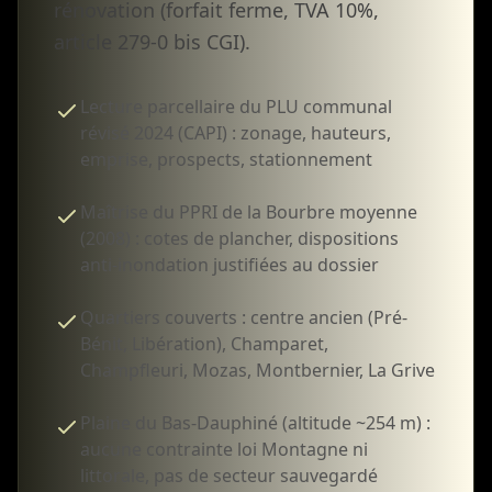
rénovation (forfait ferme, TVA 10%,
article 279-0 bis CGI).
Lecture parcellaire du PLU communal
révisé 2024 (CAPI) : zonage, hauteurs,
emprise, prospects, stationnement
Maîtrise du PPRI de la Bourbre moyenne
(2008) : cotes de plancher, dispositions
anti-inondation justifiées au dossier
Quartiers couverts : centre ancien (Pré-
Bénit, Libération), Champaret,
Champfleuri, Mozas, Montbernier, La Grive
Plaine du Bas-Dauphiné (altitude ~254 m) :
aucune contrainte loi Montagne ni
littorale, pas de secteur sauvegardé