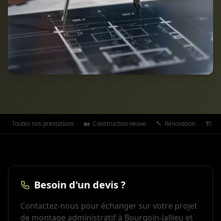
Toutes nos prestations
🏡
Construction neuve
🔨
Rénovation
🏗️
Ex
Besoin d'un devis ?
Contactez-nous pour échanger sur votre projet
de montage administratif à Bourgoin-Jallieu et