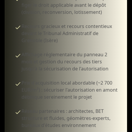
figer le droit applicable avant le dépôt
(division, reconversion, lotissement)
Recours gracieux et recours contentieux
devant le Tribunal Administratif de
Grenoble (Isère)
Affichage réglementaire du panneau 2
mois et gestion du recours des tiers
jusqu'à la sécurisation de l'autorisation
Prix d'acquisition local abordable (~2 700
EUR/m²) : sécuriser l'autorisation en amont
débloque sereinement le projet
Réseau partenaires : architectes, BET
structure et fluides, géomètres-experts,
bureaux d'études environnement