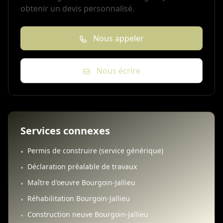
obtenir un devis personnalisé.
Nous appeler
Nous écrire
Services connexes
Permis de construire (service générique)
•
Déclaration préalable de travaux
•
Maître d'oeuvre Bourgoin-Jallieu
•
Réhabilitation Bourgoin-Jallieu
•
Construction neuve Bourgoin-Jallieu
•