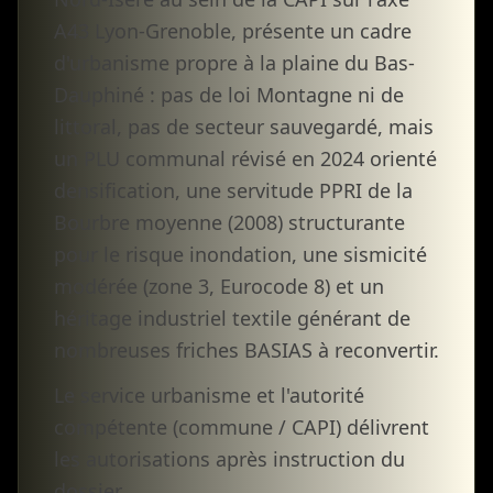
A43 Lyon-Grenoble, présente un cadre
d'urbanisme propre à la plaine du Bas-
Dauphiné : pas de loi Montagne ni de
littoral, pas de secteur sauvegardé, mais
un PLU communal révisé en 2024 orienté
densification, une servitude PPRI de la
Bourbre moyenne (2008) structurante
pour le risque inondation, une sismicité
modérée (zone 3, Eurocode 8) et un
héritage industriel textile générant de
nombreuses friches BASIAS à reconvertir.
Le service urbanisme et l'autorité
compétente (commune / CAPI) délivrent
les autorisations après instruction du
dossier.