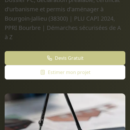
d'urbanisme et permis d'aménager à
Bourgoin-Jallieu (38300) | PLU CAPI 2024,
PPRI Bourbre | Démarches sécurisées de A
à Z
Devis Gratuit
Estimer mon projet