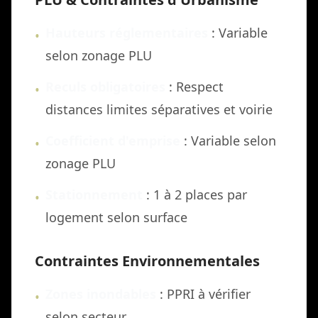
Hauteurs réglementaires
: Variable
•
selon zonage PLU
Reculs obligatoires
: Respect
•
distances limites séparatives et voirie
Coefficient d'emprise
: Variable selon
•
zonage PLU
Stationnement
: 1 à 2 places par
•
logement selon surface
Contraintes Environnementales
Zones inondables
: PPRI à vérifier
•
selon secteur