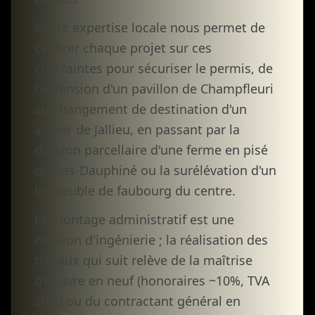
Notre expertise locale nous permet de
calibrer chaque projet sur ces
contraintes pour sécuriser le permis, de
l'extension d'un pavillon de Champfleuri
au changement de destination d'un
atelier de Jallieu, en passant par la
division parcellaire d'une ferme en pisé
du Bas-Dauphiné ou la surélévation d'un
immeuble de faubourg du centre.
Le montage administratif est une
mission d'ingénierie ; la réalisation des
travaux qui suit relève de la maîtrise
d'oeuvre en neuf (honoraires ~10%, TVA
20%) ou du contractant général en