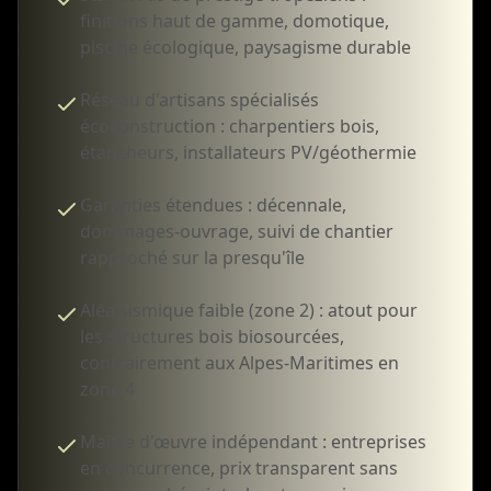
finitions haut de gamme, domotique,
piscine écologique, paysagisme durable
Réseau d'artisans spécialisés
écoconstruction : charpentiers bois,
étancheurs, installateurs PV/géothermie
Garanties étendues : décennale,
dommages-ouvrage, suivi de chantier
rapproché sur la presqu'île
Aléa sismique faible (zone 2) : atout pour
les structures bois biosourcées,
contrairement aux Alpes-Maritimes en
zone 4
Maître d'œuvre indépendant : entreprises
en concurrence, prix transparent sans