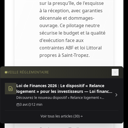
sur la presqu'île, de l'esquisse
à la réception, avec garanties
décennale et dommages-
ouvrage. Ce pilotage neutre
sécurise le budget et la qualité
d'exécution face aux
contraintes ABF et loi Littoral
propres à Saint-Tropez.
VEILLE RÉGLEMENTAIRE
Loi de Finances 2026 : Le dispositif « Relance
Piscine écologique,
logement » pour les investisseurs — Loi finances
6
gestion de l'eau et
2026 dispositif relance
Découvrez le nouveau dispositif « Relance logement »
(Jeanbrun) de la Loi de Finances 2026, une opportunité fiscale
paysagisme
3 avr.
12 min
majeure pour l'investissement locatif neuf ou rénové.
méditerranéen
Voir tous les articles (30)