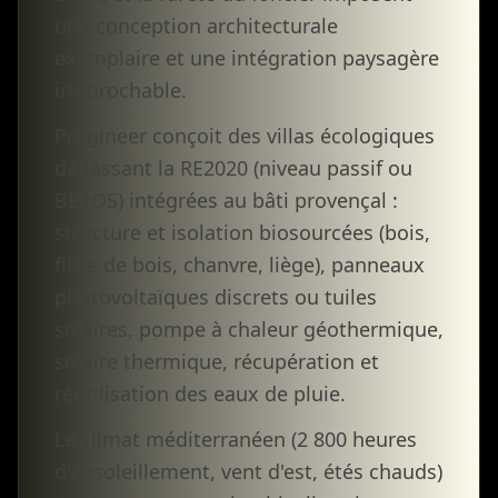
une conception architecturale
exemplaire et une intégration paysagère
irréprochable.
Progineer conçoit des villas écologiques
dépassant la RE2020 (niveau passif ou
BEPOS) intégrées au bâti provençal :
structure et isolation biosourcées (bois,
fibre de bois, chanvre, liège), panneaux
photovoltaïques discrets ou tuiles
solaires, pompe à chaleur géothermique,
solaire thermique, récupération et
réutilisation des eaux de pluie.
Le climat méditerranéen (2 800 heures
d'ensoleillement, vent d'est, étés chauds)