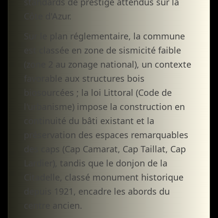
standards de prestige attendus sur la
Côte d'Azur.
Sur le plan réglementaire, la commune
est classée en zone de sismicité faible
(zone 2 au zonage national), un contexte
favorable aux structures bois
biosourcées ; la loi Littoral (Code de
l'urbanisme) impose la construction en
continuité du bâti existant et la
préservation des espaces remarquables
des caps (Cap Camarat, Cap Taillat, Cap
Lardier), tandis que le donjon de la
Citadelle, classé monument historique
depuis 1921, encadre les abords du
centre ancien.