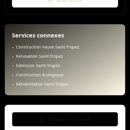
Nous écrire
Services connexes
Construction neuve Saint-Tropez
•
Rénovation Saint-Tropez
•
Extension Saint-Tropez
•
Construction écologique
•
Réhabilitation Saint-Tropez
•
Estimer mon projet