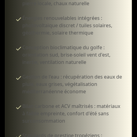
pierre locale, chaux naturelle
Énergies renouvelables intégrées :
photovoltaïque discret / tuiles solaires,
géothermie, solaire thermique
Conception bioclimatique du golfe :
orientation sud, brise-soleil vent d'est,
inertie, ventilation naturelle
Gestion de l'eau : récupération des eaux de
pluie, eaux grises, végétalisation
méditerranéenne économe
Bilan carbone et ACV maîtrisés : matériaux
à faible empreinte, confort d'été sans
surconsommation
Standards de prestige tropéziens :