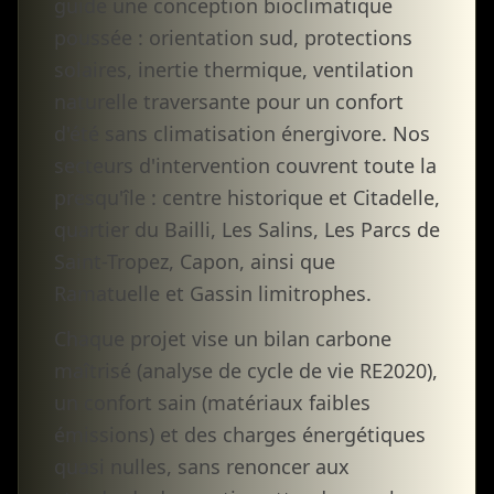
guide une conception bioclimatique
poussée : orientation sud, protections
solaires, inertie thermique, ventilation
naturelle traversante pour un confort
d'été sans climatisation énergivore. Nos
secteurs d'intervention couvrent toute la
presqu'île : centre historique et Citadelle,
quartier du Bailli, Les Salins, Les Parcs de
Saint-Tropez, Capon, ainsi que
Ramatuelle et Gassin limitrophes.
Chaque projet vise un bilan carbone
maîtrisé (analyse de cycle de vie RE2020),
un confort sain (matériaux faibles
émissions) et des charges énergétiques
quasi nulles, sans renoncer aux