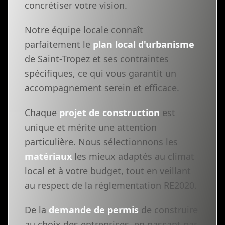
concrétiser votre vision.
Notre équipe locale connaît
parfaitement le
plan local d'urbanisme
de Saint-Tropez et ses contraintes
spécifiques, ce qui vous garantit un
accompagnement serein et efficace.
Chaque
projet de construction
est
unique et mérite une attention
particulière. Nous sélectionnons les
matériaux
les mieux adaptés au climat
local et à votre budget, tout en veillant
au respect de la réglementation RE2020.
De la
demande de permis
de construire
au choix des entreprises, en passant par