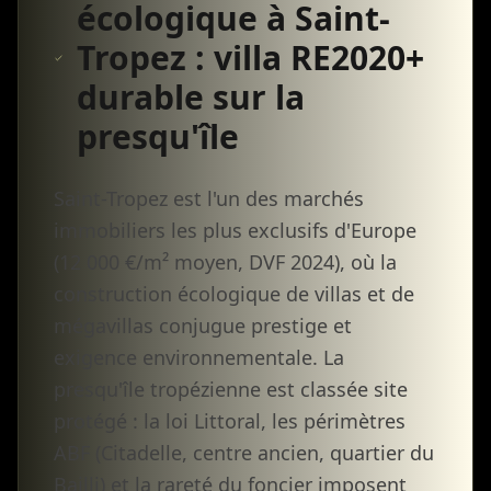
écologique à Saint-
Tropez : villa RE2020+
durable sur la
presqu'île
Saint-Tropez est l'un des marchés
immobiliers les plus exclusifs d'Europe
(12 000 €/m² moyen, DVF 2024), où la
construction écologique de villas et de
mégavillas conjugue prestige et
exigence environnementale. La
presqu'île tropézienne est classée site
protégé : la loi Littoral, les périmètres
ABF (Citadelle, centre ancien, quartier du
Bailli) et la rareté du foncier imposent