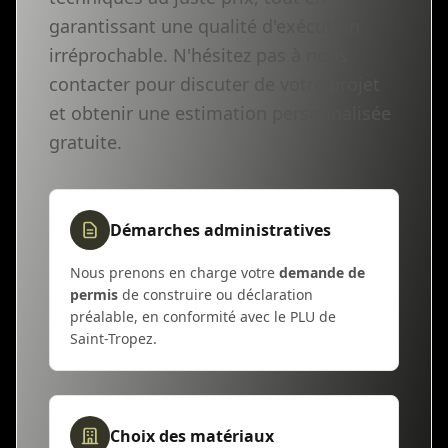
garantissant une qualité d'exécution
irréprochable. N'hésitez pas à nous
contacter pour discuter de votre projet
et obtenir une estimation personnalisée
gratuite.
Démarches administratives
Nous prenons en charge votre
demande de
permis
de construire ou déclaration
préalable, en conformité avec le PLU de
Saint-Tropez.
Choix des matériaux