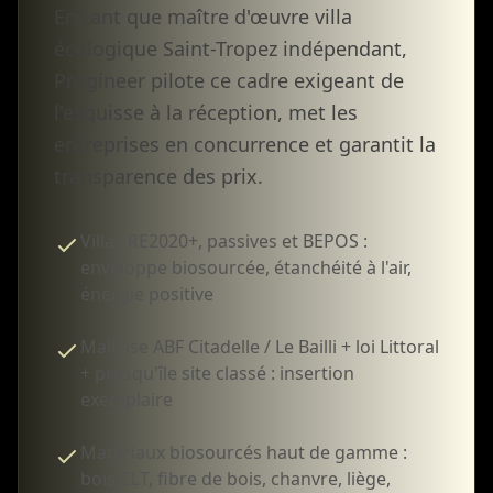
En tant que maître d'œuvre villa
écologique Saint-Tropez indépendant,
Progineer pilote ce cadre exigeant de
l'esquisse à la réception, met les
entreprises en concurrence et garantit la
transparence des prix.
Villas RE2020+, passives et BEPOS :
enveloppe biosourcée, étanchéité à l'air,
énergie positive
Maîtrise ABF Citadelle / Le Bailli + loi Littoral
+ presqu'île site classé : insertion
exemplaire
Matériaux biosourcés haut de gamme :
bois CLT, fibre de bois, chanvre, liège,