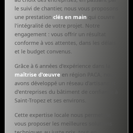
le suivi de chantier, nous vous proposons
une prestation
clés en main
qui couvre
l'intégralité de votre projet. Notre
engagement : vous offrir un résultat
conforme à vos attentes, dans les délais
et le budget convenus.
Grâce à 6 années d'expérience dans la
maîtrise d'œuvre
en région PACA, nous
avons développé un réseau d'artisans et
d'entreprises du bâtiment de confiance à
Saint-Tropez et ses environs.
Cette expertise locale nous permet de
vous proposer les meilleures solutions
techniques au juste prix, tout en