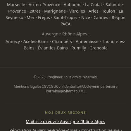
Marseille
·
Aix-en-Provence
·
Aubagne
·
La Ciotat
·
Salon-de-
Provence
·
Istres
·
Marignane
·
Vitrolles
·
Arles
·
Toulon
·
La
Seyne-sur-Mer
·
Fréjus
·
Saint-Tropez
·
Nice
·
Cannes
·
Région
PACA
Auvergne-Rhône-Alpes :
Annecy
·
Aix-les-Bains
·
Chambéry
·
Annemasse
·
Thonon-les-
Bains
·
Évian-les-Bains
·
Rumilly
·
Grenoble
© 2026 Progineer. Tous droits réservés.
Mentions légales
CGV
CGU
Confidentialité
FAQ
Devenir partenaire
Parrainage
Sitemap XML
NOS DEUX REGIONS
Maîtrise d'œuvre Auvergne-Rhône-Alpes
Rénovation Auvergne-Rhône-Alpes
·
Construction neuve
·