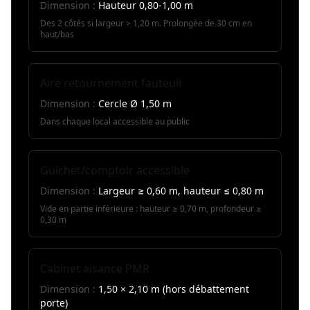
Dimension :
Hauteur 0,80-1,00 m
Des 2 côtés si largeur > 1,20 m. Prolongée de 30 cm en
haut/bas
Aire retournement fauteuil
Dimension :
Cercle Ø 1,50 m
Dans chaque local accessible au public
Guichet/comptoir accessible
Dimension :
Largeur ≥ 0,60 m, hauteur ≤ 0,80 m
Vide en partie inférieure : hauteur ≥ 0,70 m, profondeur ≥
0,30 m
Cabinet aisance PMR
Dimension :
1,50 × 2,10 m (hors débattement
porte)