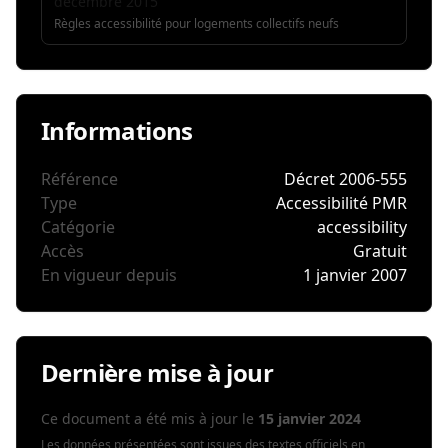
décembre 2015
Règles accessibilité pour logements collectifs neufs
Informations
Référence
Décret 2006-555
Type
Accessibilité PMR
Catégorie
accessibility
Accès
Gratuit
En vigueur depuis
1 janvier 2007
Dernière mise à jour
Ce document a été mis à jour le
15 janvier 2024
Les données présentées sont issues des textes officiels en