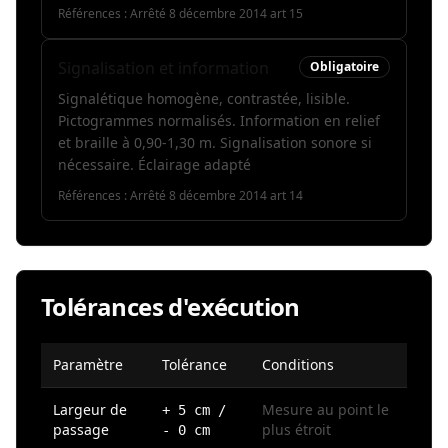
Références :
Arrêté 8 décembre 2014 art 15
Signalisation et information
Obligatoire
Signalétique homogène, contrastée, lisible.
Pictogrammes normalisés. Information en relief
et braille à 0,90-1,30 m. Signalisation sonore si
nécessaire. Éclairage adapté
Références :
Arrêté 8 décembre 2014 art 14
Tolérances d'exécution
Paramètre
Tolérance
Conditions
Largeur de
Mesure au point le
+ 5 cm /
passage
plus étroit
- 0 cm