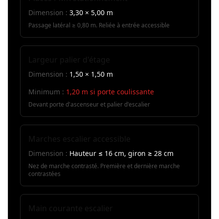
Dimension :
3,30 × 5,00 m
Passage latéral ≥ 0,80 m. Reliée à entrée accessible
Largeur palier d'étage
Dimension :
1,50 × 1,50 m
Minimum :
1,20 m si porte coulissante
Devant porte d'ascenseur et palier d'escalier
Marches escalier accessible
Dimension :
Hauteur ≤ 16 cm, giron ≥ 28 cm
Nez de marche contrasté. Première et dernière marche
contrastées
Main courante escalier