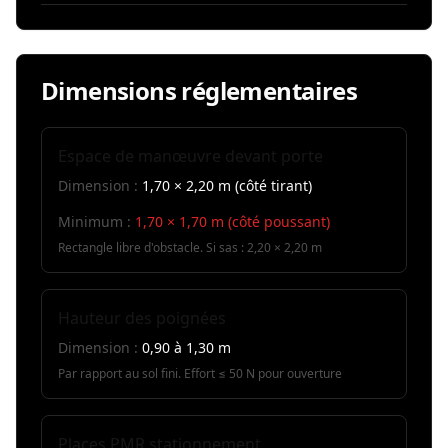
Dimensions réglementaires
Espace de manœuvre devant porte
Dimension :
1,70 × 2,20 m (côté tirant)
Minimum :
1,70 × 1,70 m (côté poussant)
Rectangle libre d'obstacle. Si sas : 2,20 × 2,20 m
Hauteur des poignées
Dimension :
0,90 à 1,30 m
Par rapport au sol fini. Effort ≤ 50 N pour ouverture
Places PMR stationnement