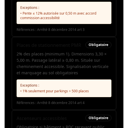
Exceptions :
• Pente ≤ 12% autorisée sur 0,50 m avec accord
commission accessibilité
Références :
Arrêté 8 décembre 2014 art 3
Places de stationnement PMR
Obligatoire
2% des places (minimum 1). Dimensions 3,30 ×
5,00 m. Passage latéral ≥ 0,80 m. Située sur
cheminement accessible. Signalisation verticale
et marquage au sol obligatoires
Exceptions :
• 1% seulement pour parkings > 500 places
Références :
Arrêté 8 décembre 2014 art 4
Ascenseurs accessibles
Obligatoire
Obligatoire si bâtiment > RDC recevant public.