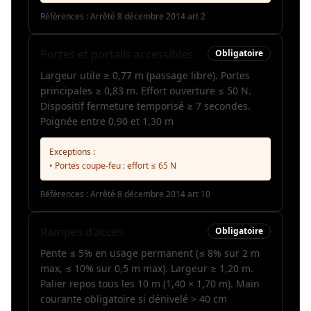
Références :
Arrêté 8 décembre 2014 art 2
Portes et portails accessibles
Obligatoire
Largeur utile ≥ 0,77 m (passage libre). Portes
principales ≥ 0,83 m. Effort ouverture ≤ 50 N.
Dispositif fermeture temporisé ≥ 7 secondes.
Poignée entre 0,90 et 1,30 m
Exceptions :
• Portes coupe-feu : effort ≤ 65 N
Références :
Arrêté 8 décembre 2014 art 10
Rampes d'accès
Obligatoire
Pente ≤ 5% en usage permanent (≤ 8% sur 2 m
max, ≤ 10% sur 0,5 m max). Largeur ≥ 1,20 m.
Palier repos tous les 10 m (1,40 × 1,70 m). Main
courante obligatoire si dénivelé > 40 cm