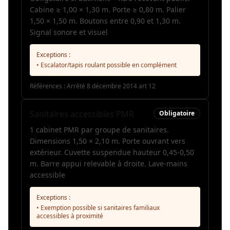
Cabine ≥ 1,00 × 1,30 m. Porte ≥ 0,80 m. Palier
1,50 × 1,50 m. Boutons entre 0,90 et 1,30 m.
Signal sonore et visuel
Exceptions :
• Escalator/tapis roulant possible en complément
Références :
Arrêté 8 décembre 2014 art 12
Sanitaires accessibles PMR
Obligatoire
1 cabinet PMR par groupe de sanitaires.
Dimensions 1,50 × 2,10 m. Porte ouvrant vers
extérieur. Cuvette suspendue hauteur 0,45-0,50
m. Barre appui relevable à droite. Lave-mains
accessible
Exceptions :
• Exemption possible si sanitaires familiaux
accessibles à proximité