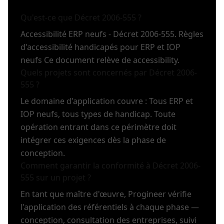
Qu'est-ce que Décret 2006-555 ?
Accessibilité ERP neufs - Décret 2006-555. Règles
d'accessibilité handicapés pour ERP et IOP
neufs Ce document relève de accessibility.
Quels projets sont concernés par Décret 2006-
555 ?
Le domaine d'application couvre : Tous ERP et
IOP neufs, tous types de handicap. Toute
opération entrant dans ce périmètre doit
intégrer ces exigences dès la phase de
conception.
Comment garantir la conformité à Décret 2006-
555 sur un projet ?
En tant que maître d'œuvre, Progineer vérifie
l'application des référentiels à chaque phase —
conception, consultation des entreprises, suivi