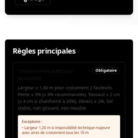
Règles principales
Cheminement extérieur
Obligatoire
accessible
Largeur ≥ 1,40 m pour croisement 2 fauteuils.
Pente ≤ 5% (≤ 4% recommandée). Ressaut ≤ 2 cm
(≤ 4 cm si chanfreiné à 33%). Dévers ≤ 2%. Sol
stable, non glissant, non meuble
Exceptions :
• Largeur 1,20 m si impossibilité technique majeure
avec aires de croisement tous les 10 m