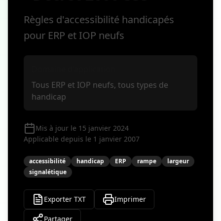
Règles d'accessibilité handicapés
pour ERP et IOP neufs
Domaine d'application
Tous ERP et IOP neufs, tous types de
handicap
Mis à jour le 15 janvier 2024
Applicable depuis le 1 janvier 2007
accessibilité
handicap
ERP
rampe
largeur
signalétique
Exporter TXT
Imprimer
Partager