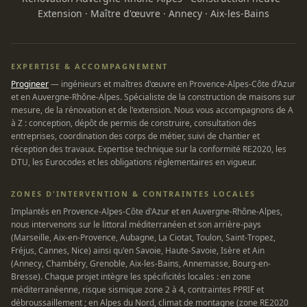
Extension
·
Maître d'œuvre
·
Annecy
·
Aix-les-Bains
EXPERTISE & ACCOMPAGNEMENT
Progineer
— ingénieurs et maîtres d'œuvre en Provence-Alpes-Côte d'Azur
et en Auvergne-Rhône-Alpes. Spécialiste de la construction de maisons sur
mesure, de la rénovation et de l'extension. Nous vous accompagnons de A
à Z : conception, dépôt de permis de construire, consultation des
entreprises, coordination des corps de métier, suivi de chantier et
réception des travaux. Expertise technique sur la conformité RE2020, les
DTU, les Eurocodes et les obligations réglementaires en vigueur.
ZONES D'INTERVENTION & CONTRAINTES LOCALES
Implantés en Provence-Alpes-Côte d'Azur et en Auvergne-Rhône-Alpes,
nous intervenons sur le littoral méditerranéen et son arrière-pays
(Marseille, Aix-en-Provence, Aubagne, La Ciotat, Toulon, Saint-Tropez,
Fréjus, Cannes, Nice) ainsi qu'en Savoie, Haute-Savoie, Isère et Ain
(Annecy, Chambéry, Grenoble, Aix-les-Bains, Annemasse, Bourg-en-
Bresse). Chaque projet intègre les spécificités locales : en zone
méditerranéenne, risque sismique zone 2 à 4, contraintes PPRIF et
débroussaillement ; en Alpes du Nord, climat de montagne (zone RE2020