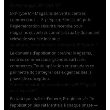
Qu'est-ce que ERP Type M ?
ERP Type M - Magasins de vente, centres
commerciaux — Erp type m 5ème catégorie.
Réglementation sécurité incendie pour
magasins et centres commerciaux Ce document
relève de sécurité incendie.
Quels projets sont concernés par ERP Type M ?
Le domaine d'application couvre : Magasins,
centres commerciaux, grandes surfaces,
commerces. Toute opération entrant dans ce
périmètre doit intégrer ces exigences dès la
phase de conception.
Comment garantir la conformité à ERP Type M
sur un projet ?
En tant que maître d'œuvre, Progineer vérifie
l'application des référentiels à chaque phase —