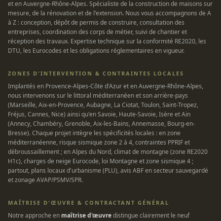
et en Auvergne-Rhône-Alpes. Spécialiste de la construction de maisons sur
mesure, de la rénovation et de l'extension. Nous vous accompagnons de A
à Z : conception, dépôt de permis de construire, consultation des
entreprises, coordination des corps de métier, suivi de chantier et
réception des travaux. Expertise technique sur la conformité RE2020, les
DTU, les Eurocodes et les obligations réglementaires en vigueur.
ZONES D'INTERVENTION & CONTRAINTES LOCALES
Implantés en Provence-Alpes-Côte d'Azur et en Auvergne-Rhône-Alpes,
nous intervenons sur le littoral méditerranéen et son arrière-pays
(Marseille, Aix-en-Provence, Aubagne, La Ciotat, Toulon, Saint-Tropez,
Fréjus, Cannes, Nice) ainsi qu'en Savoie, Haute-Savoie, Isère et Ain
(Annecy, Chambéry, Grenoble, Aix-les-Bains, Annemasse, Bourg-en-
Bresse). Chaque projet intègre les spécificités locales : en zone
méditerranéenne, risque sismique zone 2 à 4, contraintes PPRIF et
débroussaillement ; en Alpes du Nord, climat de montagne (zone RE2020
H1c), charges de neige Eurocode, loi Montagne et zone sismique 4 ;
partout, plans locaux d'urbanisme (PLU), avis ABF en secteur sauvegardé
et zonage AVAP/PSMV/SPR.
MAÎTRISE D'ŒUVRE & CONTRACTANT GÉNÉRAL
Notre approche en
maîtrise d'œuvre
distingue clairement le neuf