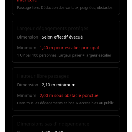
Passage libre. Déduction des vantaux, poignées, obstacles
Largeur dégagements protégés
Dimension :
Selon effectif évacué
Minimum :
1,40 m pour escalier principal
1 UP par 100 personnes. Largeur palier = largeur escalier
Hauteur libre passages
Dimension :
2,10 m minimum
Minimum :
2,00 m sous obstacle ponctuel
Dans tous les dégagements et locaux accessibles au public
Dimensions sas d'indépendance