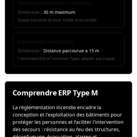
Distance déclencheurs manuels
Dimension :
30 m maximum
Depuis tout point du local. Visible et accessible
Espacement extincteurs
Dimension :
Distance parcourue ≤ 15 m
1 extincteur/200 m² minimum. Types adaptés aux risques
Comprendre ERP Type M
La réglementation incendie encadre la
conception et l'exploitation des bâtiments pour
protéger les personnes et faciliter l'intervention
des secours : résistance au feu des structures,
désenfumage, évacuation, alarme et