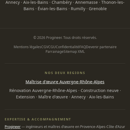
Annecy
·
Aix-les-Bains
·
Chambéry
·
Annemasse
·
Thonon-les-
Bains
·
Évian-les-Bains
·
Rumilly
·
Grenoble
© 2026 Progineer. Tous droits réservés.
Mentions légales
CGV
CGU
Confidentialité
FAQ
Devenir partenaire
Parrainage
Sitemap XML
NOS DEUX REGIONS
Maîtrise d'œuvre Auvergne-Rhône-Alpes
Rénovation Auvergne-Rhône-Alpes
·
Construction neuve
·
Extension
·
Maître d'œuvre
·
Annecy
·
Aix-les-Bains
EXPERTISE & ACCOMPAGNEMENT
Progineer
— ingénieurs et maîtres d'œuvre en Provence-Alpes-Côte d'Azur