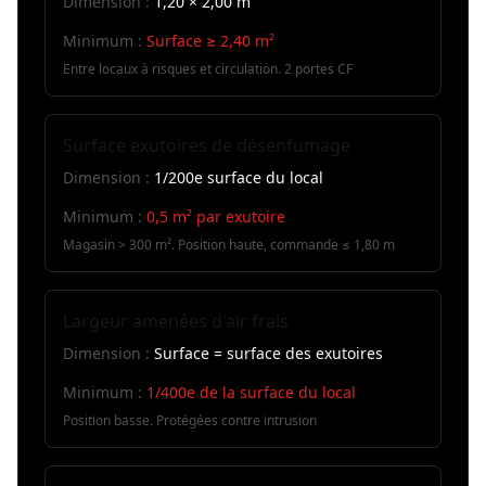
Dimension :
1,20 × 2,00 m
Minimum :
Surface ≥ 2,40 m²
Entre locaux à risques et circulation. 2 portes CF
Surface exutoires de désenfumage
Dimension :
1/200e surface du local
Minimum :
0,5 m² par exutoire
Magasin > 300 m². Position haute, commande ≤ 1,80 m
Largeur amenées d'air frais
Dimension :
Surface = surface des exutoires
Minimum :
1/400e de la surface du local
Position basse. Protégées contre intrusion