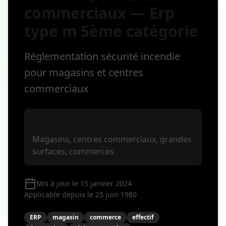
commerciaux — Erp
type m 5ème catégorie
Réglementation sécurité incendie
pour magasins et centres
commerciaux
Domaine d'application
Magasins, centres commerciaux, grandes
surfaces, commerces
Mis à jour le 15 janvier 2024
Applicable depuis le 25 juin 1980
ERP
magasin
commerce
effectif