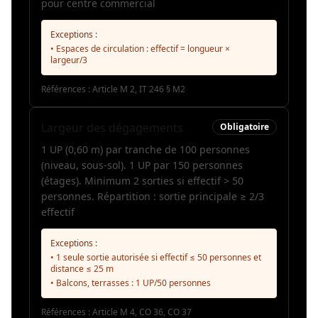
pour centre commercial
Exceptions :
• Espaces de circulation : effectif = longueur ×
largeur/3
Références :
Article M 2, IT 246 § M2
Largeur des dégagements
Obligatoire
1 UP (0,60 m) par tranche de 100 personnes
(niveau, sous-sol). 1 UP par 150 personnes
(étages). Minimum 2 sorties si effectif > 50
personnes. Répartition : sortie principale ≥ 2/3
effectif
Exceptions :
• 1 seule sortie autorisée si effectif ≤ 50 personnes et
distance ≤ 25 m
• Balcons, terrasses : 1 UP/50 personnes
Références :
Article M 4, CO 36, CO 37