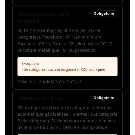
Résistance au feu de la
Obligatoire
structure
SF 1h (1ère catégorie), SF 1/2h (2e, 3e, 4e
catégories). Planchers : PF 1/2h minimum.
Escaliers : CF 1h. Parois : CF selon article CO 12.
Structure métallique : SF ou protection
Exceptions :
• 5e catégorie : aucune exigence si RDC plain-pied
Références :
Article M 3, CO 12, CO 13
Détection et alarme
Obligatoire
SSI catégorie A (1ère à 3e catégorie : détection
automatique généralisée + alarme). SSI catégorie
B (4e catégorie). Déclencheurs manuels à moins
de 30m de tout point. CMSI en local protégé