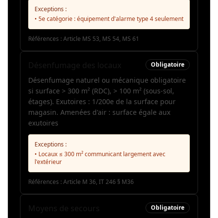
Exceptions :
• 5e catégorie : équipement d'alarme type 4 seulement
Références :
Article MS 53, MS 54, MS 61
Désenfumage des locaux
Obligatoire
Désenfumage naturel ou mécanique obligatoire
si surface > 300 m² (RDC), > 100 m² (sous-sol,
étages). Exutoires : 1/200e de la surface pour
magasin. Amenées d'air : surface égale aux
exutoires
Exceptions :
• Locaux ≤ 300 m² communicant largement avec
l'extérieur
Références :
Article M 36, IT 246 § M36
Moyens de secours
Obligatoire