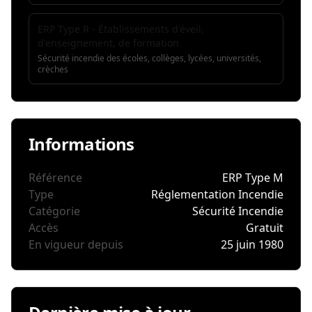
ERP Type R - Établissements d'éveil,
d'enseignement, de formation
Sécurité incendie des écoles, collèges, lycées, universités,
crèches
Informations
Référence
ERP Type M
Type
Réglementation Incendie
Catégorie
Sécurité Incendie
Accès
Gratuit
En vigueur depuis
25 juin 1980