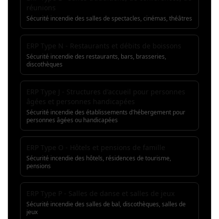
réunions
Sécurité incendie des salles de spectacles, cinémas, théâtres
ERP Type N - Restaurants et débits de boissons
Sécurité incendie des restaurants, bars, brasseries,
discothèques
ERP Type J - Structures d'accueil pour personnes
âgées et personnes handicapées
Sécurité incendie des établissements d'hébergement pour
personnes âgées ou handicapées
ERP Type O - Hôtels et pensions de famille
Sécurité incendie des hôtels, résidences de tourisme,
pensions
ERP Type P - Salles de danse et salles de jeux
Sécurité incendie des salles de bal, discothèques, salles de
jeux