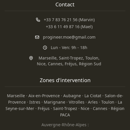
Contact
+33 7 83 76 21 56 (Marvin)
+33 6 11 49 87 16 (Mael)
progineer.moe@gmail.com
Lun - Ven: 9h - 18h
Marseille
,
Saint-Tropez
,
Toulon
,
Nice
,
Cannes
,
Fréjus
,
Région Sud
Zones d'intervention
Marseille
·
Aix-en-Provence
·
Aubagne
·
La Ciotat
·
Salon-de-
Provence
·
Istres
·
Marignane
·
Vitrolles
·
Arles
·
Toulon
·
La
Seyne-sur-Mer
·
Fréjus
·
Saint-Tropez
·
Nice
·
Cannes
·
Région
PACA
Auvergne-Rhône-Alpes :