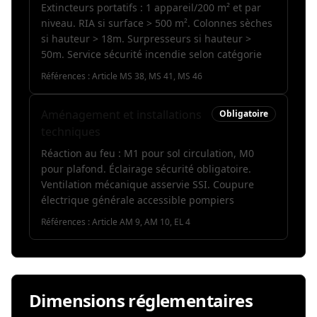
Extincteurs portatifs : 1 appareil/200 m² et par
niveau. RIA si surface > 500 m². Colonnes sèches
si hauteur > 18m. Surpresseurs si hauteur >
50m. Service sécurité incendie selon catégorie
Références :
Article MS 38, MS 41, MS 46
Aménagement et installations
Obligatoire
techniques
Réaction au feu : M1 pour sol circulation, M0
pour plafond. Éclairage sécurité obligatoire.
Ventilation mécanique asservie SSI. Coupure
électrique générale accessible pompiers
Références :
Article AM 9, AM 10, EL 4
Dimensions réglementaires