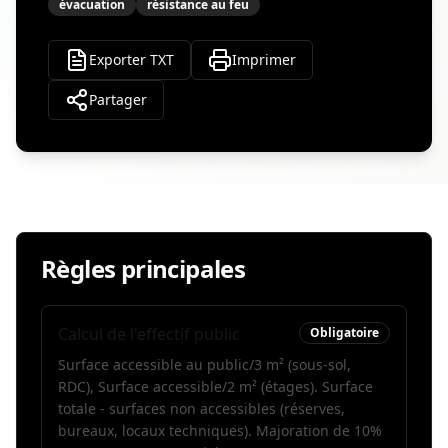
évacuation
résistance au feu
Exporter TXT
Imprimer
Partager
Règles principales
Calcul de l'effectif public
Obligatoire
Surface accessible au public/3 m² (sous-sol,
RDC), Surface accessible/2 m² (étages). Surface
totale - surfaces non accessibles (réserves,
bureaux, locaux techniques). Majoration de 10%