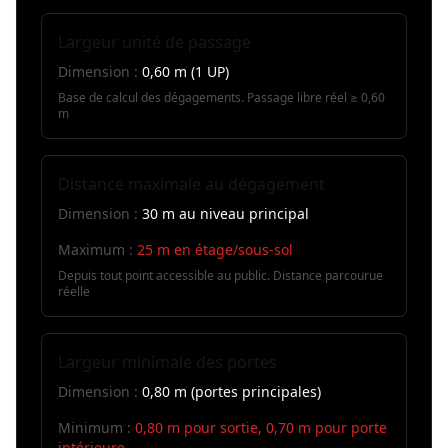
Largeur unité de passage
Dimension :
0,60 m (1 UP)
Base de calcul des dégagements. Passage libre réel ≥ 0,60
m
Distance maximale au dégagement
Dimension :
30 m au niveau principal
Maximum :
25 m en étage/sous-sol
Depuis tout point accessible au public. Distance parcourue
réelle
Largeur minimale des portes
Dimension :
0,80 m (portes principales)
Minimum :
0,80 m pour sortie, 0,70 m pour porte
intérieure