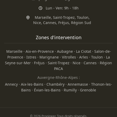
Lun - Ven: 9h - 18h
Marseille
,
Saint-Tropez
,
Toulon
,
Nice
,
Cannes
,
Fréjus
,
Région Sud
Zones d'intervention
Marseille
·
Aix-en-Provence
·
Aubagne
·
La Ciotat
·
Salon-de-
Provence
·
Istres
·
Marignane
·
Vitrolles
·
Arles
·
Toulon
·
La
Seyne-sur-Mer
·
Fréjus
·
Saint-Tropez
·
Nice
·
Cannes
·
Région
PACA
Auvergne-Rhône-Alpes :
Annecy
·
Aix-les-Bains
·
Chambéry
·
Annemasse
·
Thonon-les-
Bains
·
Évian-les-Bains
·
Rumilly
·
Grenoble
© 2026 Progineer. Tous droits réservés.