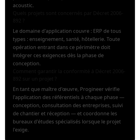
acoustic.
Quels projets sont concernés par Décret 2006-
892 ?
Le domaine d'application couvre : ERP de tous
types : enseignement, santé, hôtellerie. Toute
opération entrant dans ce périmètre doit
intégrer ces exigences dès la phase de
conception.
Comment garantir la conformité à Décret 2006-
892 sur un projet ?
En tant que maître d'œuvre, Progineer vérifie
l'application des référentiels à chaque phase —
conception, consultation des entreprises, suivi
de chantier et réception — et coordonne les
bureaux d'études spécialisés lorsque le projet
l'exige.