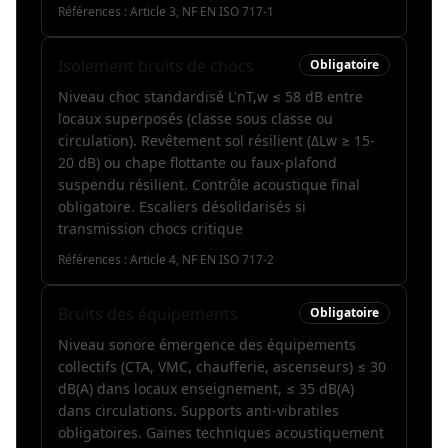
Références :
Article 3, NF EN ISO 717-1
Isolement bruits de chocs
Obligatoire
Niveau choc standardisé L'nT,w ≤ 58 dB entre
locaux superposés (classe sous classe ou
circulation). Revêtement sol résilient (ΔLw ≥ 15-
20 dB) ou chape flottante ou faux-plafond
suspendu résilient. Contrôle acoustique final
obligatoire. Escaliers désolidarisés si
transmission chocs critique
Références :
Article 4, NF EN ISO 717-2
Bruits des équipements
Obligatoire
Niveau sonore émergence des équipements
collectifs (CTA, VMC, chaufferie, ascenseurs) ≤ 30
dB(A) dans locaux enseignement, ≤ 35 dB(A)
dans circulations. Supports anti-vibratiles
obligatoires. Gaines techniques acoustiquement