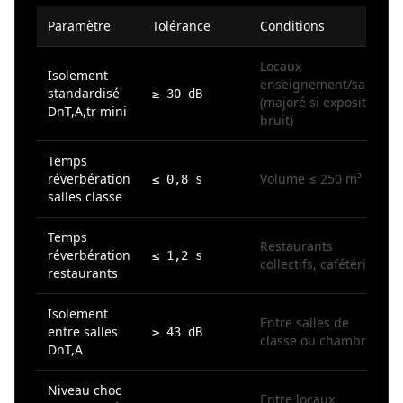
Paramètre
Tolérance
Conditions
Locaux
Isolement
enseignement/santé
standardisé
≥ 30 dB
(majoré si exposition
DnT,A,tr mini
bruit)
Temps
réverbération
Volume ≤ 250 m³
≤ 0,8 s
salles classe
Temps
Restaurants
réverbération
≤ 1,2 s
collectifs, cafétérias
restaurants
Isolement
Entre salles de
entre salles
≥ 43 dB
classe ou chambres
DnT,A
Niveau choc
Entre locaux