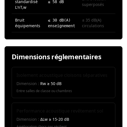
standardisé
≤ 58 dB
superposés
L'nT,w
Bruit
≤ 35 dB(A)
≤ 30 dB(A)
équipements
circulations
enseignement
Dimensions réglementaires
Isolement acoustique cloisons séparatives
Dimension :
Rw ≥ 50 dB
Entre salles de classe ou chambres
Performance acoustique revêtement sol
Dimension :
ΔLw ≥ 15-20 dB
Amélioration chocs par résilient