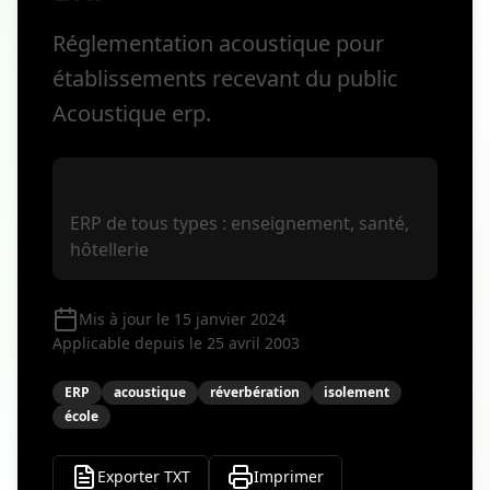
Réglementation acoustique pour
établissements recevant du public
Acoustique erp.
Domaine d'application
ERP de tous types : enseignement, santé,
hôtellerie
Mis à jour le 15 janvier 2024
Applicable depuis le 25 avril 2003
ERP
acoustique
réverbération
isolement
école
Exporter TXT
Imprimer