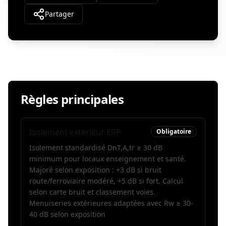
Partager
Règles principales
Isolement extérieur ERP
Obligatoire
Isolement standardisé DnT,A,tr ≥ 30 dB
minimum pour locaux enseignement et santé.
Majoré selon exposition : +3 dB si bruit
route/ferroviaire modéré, +5 dB si fort. Calcul
selon carte bruit et classement voies.
Menuiseries extérieures adaptées avec Rw ≥ 30-
40 dB selon exposition