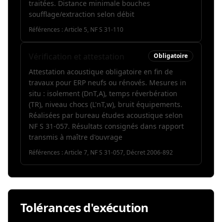
traitées. Distance minimale bouches
soufflage/extraction selon débit
Références :
Article 5, NF S 31-110
Vérification et attestation
Obligatoire
Attestation acoustique obligatoire en fin de
travaux pour ERP neufs ou rénovés. Mesures in
situ : isolement (DnT,A), temps réverbération
(TR), niveau chocs (L'nT,w), bruit équipements.
Réalisées par bureau études acoustique selon
NF S 31-057. Résultats consignés dans rapport
transmis à maître d'ouvrage
Références :
Article 7, NF S 31-057, Décret 2006-892
Tolérances d'exécution