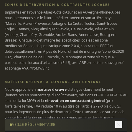
ZONES D'INTERVENTION & CONTRAINTES LOCALES
Implantés en Provence-Alpes-Côte d'Azur et en Auvergne-Rhône-Alpes,
nous intervenons sur le littoral méditerranéen et son arrière-pays
(Marseille, Aix-en-Provence, Aubagne, La Ciotat, Toulon, Saint-Tropez,
Fréjus, Cannes, Nice) ainsi qu'en Savoie, Haute-Savoie, Isère et Ain
(Annecy, Chambéry, Grenoble, Aix-les-Bains, Annemasse, Bourg-en-
Bresse). Chaque projet intègre les spécificités locales : en zone
méditerranéenne, risque sismique zone 2 à 4, contraintes PPRIF et
débroussaillement ; en Alpes du Nord, climat de montagne (zone RE2020
H1c), charges de neige Eurocode, loi Montagne et zone sismique 4 ;
partout, plans locaux d'urbanisme (PLU), avis ABF en secteur sauvegardé
et zonage AVAP/PSMV/SPR.
MAÎTRISE D'ŒUVRE & CONTRACTANT GÉNÉRAL
Notre approche en
maîtrise d'œuvre
distingue clairement le neuf
(honoraires en pourcentage du coût travaux, missions PC-DCE-EXE-AOR au
sens de la loi MOP) et la
rénovation en contractant général
(prix
forfaitaire ferme, TVA réduite 10 % au titre de l'article 279-0 bis du CGI
pour les logements de plus de deux ans). Cette transparence sur le mode
contractuel et la décomposition du prix vous protège des dérives et
garantit une enveloppe maîtrisée. Tous nos chantiers sont couverts par
VEILLE RÉGLEMENTAIRE
une assurance responsabilité civile professionnelle et une garantie