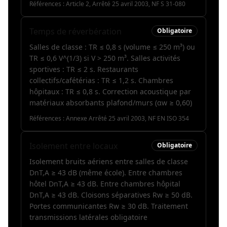
Références :
Article 2, Arrêté 25 avril 2003, NF S 31-080
Temps de réverbération
Obligatoire
Salles de classe : TR ≤ 0,8 s (volume ≤ 250 m³) ou
TR ≤ 0,6 V^(1/3) si V > 250 m³. Salles activités
sportives : TR ≤ 2 s. Restaurants
collectifs/cafétérias : TR ≤ 1,2 s. Chambres
hôpitaux : TR ≤ 0,8 s. Correction acoustique par
matériaux absorbants plafond/murs (αw ≥ 0,60)
Références :
Annexe Arrêté 25 avril 2003, NF EN ISO 354
Isolement entre locaux
Obligatoire
Isolement bruits aériens entre salles de classe
DnT,A ≥ 43 dB (même école). Entre chambres
hôtel DnT,A ≥ 43 dB. Entre chambres hôpital
DnT,A ≥ 43 dB. Cloisons séparatives Rw ≥ 50 dB.
Portes communicantes Rw ≥ 30 dB. Traitement
transmissions latérales obligatoire