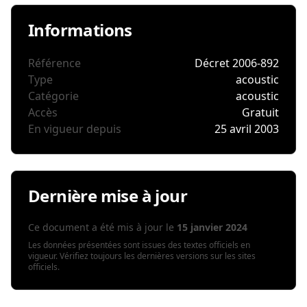
Informations
Référence
Décret 2006-892
Type
acoustic
Catégorie
acoustic
Accès
Gratuit
En vigueur depuis
25 avril 2003
Dernière mise à jour
Ce document a été mis à jour le
15 janvier 2024
Les données présentées sont issues des textes officiels en
vigueur. Vérifiez toujours les dernières versions sur les sites
officiels.