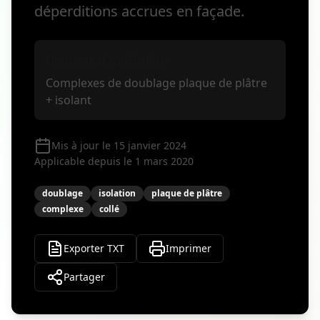
déperditions accrues en façade.
Domaine d'application
Complexes de doublage plaque de plâtre
+ isolant
Mis à jour le 15 janvier 2024
Applicable depuis le 1 mars 2020
doublage
isolation
plaque de plâtre
complexe
collé
Exporter TXT
Imprimer
Partager