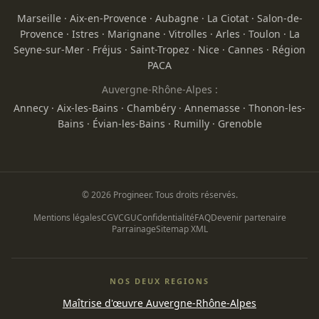
Marseille
·
Aix-en-Provence
·
Aubagne
·
La Ciotat
·
Salon-de-
Provence
·
Istres
·
Marignane
·
Vitrolles
·
Arles
·
Toulon
·
La
Seyne-sur-Mer
·
Fréjus
·
Saint-Tropez
·
Nice
·
Cannes
·
Région
PACA
Auvergne-Rhône-Alpes :
Annecy
·
Aix-les-Bains
·
Chambéry
·
Annemasse
·
Thonon-les-
Bains
·
Évian-les-Bains
·
Rumilly
·
Grenoble
© 2026 Progineer. Tous droits réservés.
Mentions légales
CGV
CGU
Confidentialité
FAQ
Devenir partenaire
Parrainage
Sitemap XML
NOS DEUX REGIONS
Maîtrise d'œuvre Auvergne-Rhône-Alpes