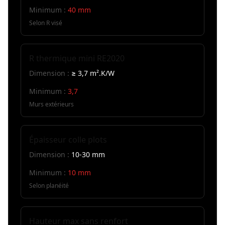
Minimum :
40 mm
Selon R visé
R thermique mini RE2020
Dimension :
≥ 3,7 m².K/W
Minimum :
3,7
Murs extérieurs
Épaisseur colle plots
Dimension :
10-30 mm
Minimum :
10 mm
Selon planéité
Hauteur max sans renfort