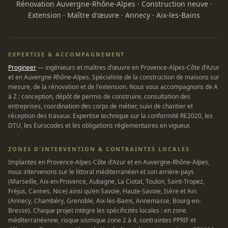
Rénovation Auvergne-Rhône-Alpes
·
Construction neuve
·
Extension
·
Maître d'œuvre
·
Annecy
·
Aix-les-Bains
EXPERTISE & ACCOMPAGNEMENT
Progineer
— ingénieurs et maîtres d'œuvre en Provence-Alpes-Côte d'Azur
et en Auvergne-Rhône-Alpes. Spécialiste de la construction de maisons sur
mesure, de la rénovation et de l'extension. Nous vous accompagnons de A
à Z : conception, dépôt de permis de construire, consultation des
entreprises, coordination des corps de métier, suivi de chantier et
réception des travaux. Expertise technique sur la conformité RE2020, les
DTU, les Eurocodes et les obligations réglementaires en vigueur.
ZONES D'INTERVENTION & CONTRAINTES LOCALES
Implantés en Provence-Alpes-Côte d'Azur et en Auvergne-Rhône-Alpes,
nous intervenons sur le littoral méditerranéen et son arrière-pays
(Marseille, Aix-en-Provence, Aubagne, La Ciotat, Toulon, Saint-Tropez,
Fréjus, Cannes, Nice) ainsi qu'en Savoie, Haute-Savoie, Isère et Ain
(Annecy, Chambéry, Grenoble, Aix-les-Bains, Annemasse, Bourg-en-
Bresse). Chaque projet intègre les spécificités locales : en zone
méditerranéenne, risque sismique zone 2 à 4, contraintes PPRIF et