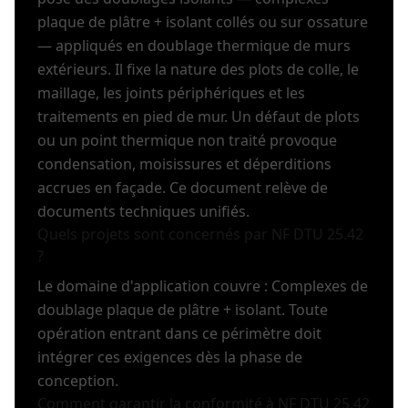
plaque de plâtre + isolant collés ou sur ossature
— appliqués en doublage thermique de murs
extérieurs. Il fixe la nature des plots de colle, le
maillage, les joints périphériques et les
traitements en pied de mur. Un défaut de plots
ou un point thermique non traité provoque
condensation, moisissures et déperditions
accrues en façade. Ce document relève de
documents techniques unifiés.
Quels projets sont concernés par NF DTU 25.42
?
Le domaine d'application couvre : Complexes de
doublage plaque de plâtre + isolant. Toute
opération entrant dans ce périmètre doit
intégrer ces exigences dès la phase de
conception.
Comment garantir la conformité à NF DTU 25.42