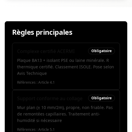
Règles principales
Complexe certifié ACERMI
Obligatoire
Plaque BA13 + isolant PSE ou laine minérale. R
thermique certifié. Classement ISOLE. Pose selon
Avis Technique
Références :
Article 4.1
Support conforme au collage
Obligatoire
Mur plan (± 10 mm/2m), propre, non friable. Pas
de remontées capillaires. Traitement anti-
humidité si nécessaire
Références :
Article 5.1