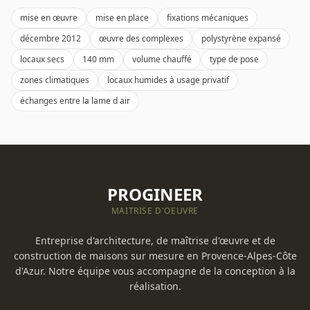
mise en œuvre
mise en place
fixations mécaniques
décembre 2012
œuvre des complexes
polystyrène expansé
locaux secs
140 mm
volume chauffé
type de pose
zones climatiques
locaux humides à usage privatif
échanges entre la lame d air
PROGINEER
MAITRISE D'OEUVRE
Entreprise d'architecture, de maîtrise d'œuvre et de
construction de maisons sur mesure en Provence-Alpes-Côte
d'Azur. Notre équipe vous accompagne de la conception à la
réalisation.