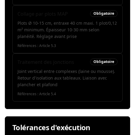
Collage par plots MAP
Obligatoire
Plots Ø 10-15 cm, entraxe 40 cm maxi. 1 plot/0,12
m² minimum. Épaisseur 10-30 mm selon
planéité. Réglage avant prise
Références :
Article 5.3
Traitement des jonctions
Obligatoire
Joint vertical entre complexes (laine ou mousse).
Retour d'isolation aux tableaux. Liaison avec
plancher et plafond
Références :
Article 5.4
Tolérances d'exécution