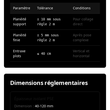
Paramètre
Tolérance
Conditions
Planéité
Pour collage
± 10 mm sous
support
direct
règle 2 m
Planéité
Après pose
± 5 mm sous
finie
complexe
règle 2 m
Entraxe
Vertical et
≤ 40 cm
plots
horizontal
Dimensions réglementaires
Épaisseur isolant PSE
Dimension :
40-120 mm