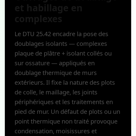
et habillage en
complexes
Le DTU 25.42 encadre la pose des
doublages isolants — complexes
plaque de plâtre + isolant collés ou
sur ossature — appliqués en
doublage thermique de murs
extérieurs. Il fixe la nature des plots
de colle, le maillage, les joints
périphériques et les traitements en
pied de mur. Un défaut de plots ou un
point thermique non traité provoque
condensation, moisissures et