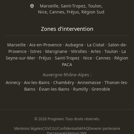
Marseille
,
Saint-Tropez
,
Toulon
,
Nice
,
Cannes
,
Fréjus
,
Région Sud
Zones d'intervention
Marseille
·
Aix-en-Provence
·
Aubagne
·
La Ciotat
·
Salon-de-
Provence
·
Istres
·
Marignane
·
Vitrolles
·
Arles
·
Toulon
·
La
Seyne-sur-Mer
·
Fréjus
·
Saint-Tropez
·
Nice
·
Cannes
·
Région
PACA
Auvergne-Rhône-Alpes :
Annecy
·
Aix-les-Bains
·
Chambéry
·
Annemasse
·
Thonon-les-
Bains
·
Évian-les-Bains
·
Rumilly
·
Grenoble
© 2026 Progineer. Tous droits réservés.
Mentions légales
CGV
CGU
Confidentialité
FAQ
Devenir partenaire
Parrainage
Sitemap XML