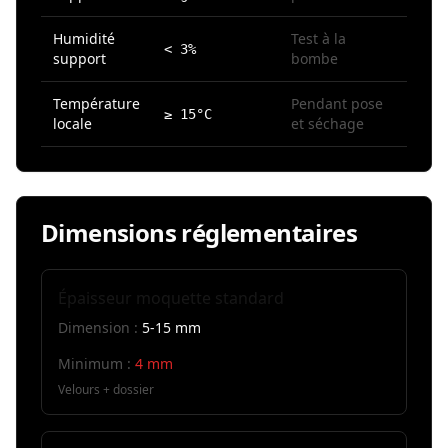
Humidité
Test à la
< 3%
support
bombe
Température
Pendant pose
≥ 15°C
locale
et séchage
Dimensions réglementaires
Épaisseur moquette standard
Dimension :
5-15 mm
Minimum :
4 mm
Velours + dossier