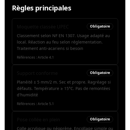
Règles principales
Moquette classée UPEC
Obligatoire
Classement selon NF EN 1307. Usage adapté au
local. Réaction au feu selon réglementation.
Traitement anti-acariens si besoin
Références :
Article 4.1
Support conforme
Obligatoire
Planéité ± 5 mm/2 m. Sec et propre. Ragréage si
défauts. Température ≥ 15°C. Pas de remontées
d'humidité
Références :
Article 5.1
Pose collée en plein
Obligatoire
Colle acrylique ou néoprène. Encollage simple ou