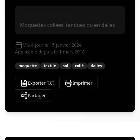
Domaine d'application
Moquettes collées, tendues ou en dalles
Mis à jour le 15 janvier 2024
Applicable depuis le 1 mars 2018
moquette
textile
sol
collé
dalles
Exporter TXT
Imprimer
Partager