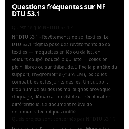
Questions fréquentes sur NF
DTU 53.1
Qu'est-ce que NF DTU 53.1 ?
NF DTU 53.1 - Revêtements de sol textiles. Le
DTU 53.1 régit la pose des revêtements de sol
textiles — moquettes en lés ou dalles, en
velours coupé, bouclé, aiguilleté — collés en
plein, libres ou sur thibaude. Il fixe la planéité du
support, l'hygrométrie (< 3 % CM), les colles
compatibles et les joints des lés. Un support
trop humide ou des lés mal alignés provoque
cloquage, démarcation visible et décoloration
différentielle. Ce document relève de
documents techniques unifiés.
Quels projets sont concernés par NF DTU 53.1 ?
Le domaine d'application couvre : Moquettes