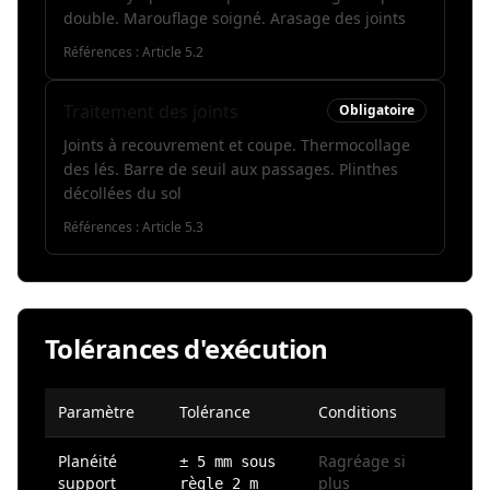
double. Marouflage soigné. Arasage des joints
Références :
Article 5.2
Traitement des joints
Obligatoire
Joints à recouvrement et coupe. Thermocollage
des lés. Barre de seuil aux passages. Plinthes
décollées du sol
Références :
Article 5.3
Tolérances d'exécution
Paramètre
Tolérance
Conditions
Planéité
Ragréage si
± 5 mm sous
support
plus
règle 2 m