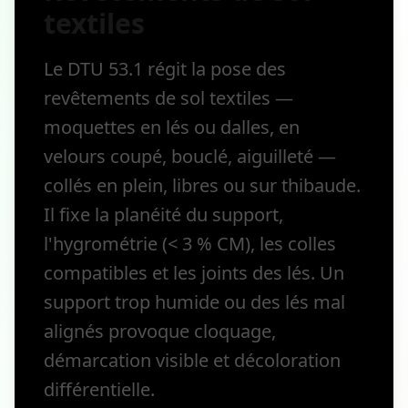
textiles
Le DTU 53.1 régit la pose des
revêtements de sol textiles —
moquettes en lés ou dalles, en
velours coupé, bouclé, aiguilleté —
collés en plein, libres ou sur thibaude.
Il fixe la planéité du support,
l'hygrométrie (< 3 % CM), les colles
compatibles et les joints des lés. Un
support trop humide ou des lés mal
alignés provoque cloquage,
démarcation visible et décoloration
différentielle.