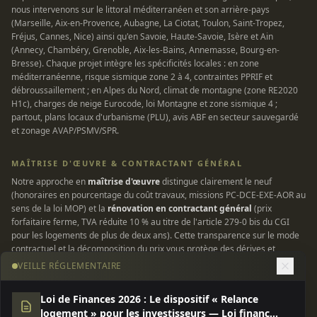
nous intervenons sur le littoral méditerranéen et son arrière-pays
(Marseille, Aix-en-Provence, Aubagne, La Ciotat, Toulon, Saint-Tropez,
Fréjus, Cannes, Nice) ainsi qu'en Savoie, Haute-Savoie, Isère et Ain
(Annecy, Chambéry, Grenoble, Aix-les-Bains, Annemasse, Bourg-en-
Bresse). Chaque projet intègre les spécificités locales : en zone
méditerranéenne, risque sismique zone 2 à 4, contraintes PPRIF et
débroussaillement ; en Alpes du Nord, climat de montagne (zone RE2020
H1c), charges de neige Eurocode, loi Montagne et zone sismique 4 ;
partout, plans locaux d'urbanisme (PLU), avis ABF en secteur sauvegardé
et zonage AVAP/PSMV/SPR.
MAÎTRISE D'ŒUVRE & CONTRACTANT GÉNÉRAL
Notre approche en
maîtrise d'œuvre
distingue clairement le neuf
(honoraires en pourcentage du coût travaux, missions PC-DCE-EXE-AOR au
sens de la loi MOP) et la
rénovation en contractant général
(prix
forfaitaire ferme, TVA réduite 10 % au titre de l'article 279-0 bis du CGI
pour les logements de plus de deux ans). Cette transparence sur le mode
contractuel et la décomposition du prix vous protège des dérives et
garantit une enveloppe maîtrisée. Tous nos chantiers sont couverts par
VEILLE RÉGLEMENTAIRE
une assurance responsabilité civile professionnelle et une garantie
décennale conforme à la loi Spinetta du 4 janvier 1978.
Loi de Finances 2026 : Le dispositif « Relance
logement » pour les investisseurs — Loi finances