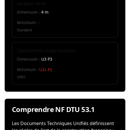
Largeur de lé
Dimension :
4 m
Minimum :
-
Standard
Classement usage bureaux
Dimension :
U3 P3
Minimum :
U2s P2
UPEC
Comprendre NF DTU 53.1
Les Documents Techniques Unifiés définissent