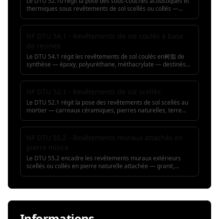
Le DTU 52.10 régit la pose des sous-couches acoustiques et
de fractionnement, les contrôles, et les sanctions DTU.
thermiques sous revêtements de sol scellés ou collés —
Incontournable pour piscine collée, douche italienne, sol
caoutchouc, liège, mousse PE, fibres végétales. Il fixe les
chauffant et façade ventilée.
performances ΔLw et λ exigées, les recouvrements et la
continuité au droit des cloisons. Une sous-couche
NF DTU 54.1 - Revêtements de sol coulés à base
discontinue ou écrasée en pied de cloison provoque pont
de resines
phonique et dégradation des isolements aux bruits d'impact.
Le DTU 54.1 régit les revêtements de sol coulés en树脂 de
synthèse — époxy, polyuréthane, méthacrylate — destinés
aux locaux industriels, laboratoires, parkings, cuisines
collectives. Ce norme fait partie des systèmes de
revêtements et définit les clauses techniques types dans le
NF DTU 52.1 - Revêtements de sol scellés
dossier de consultation. Le choix des matériaux et le cahier
Le DTU 52.1 régit la pose des revêtements de sol scellés au
des clauses techniques sont essentiels. Il fixe la préparation
mortier — carreaux céramiques, pierres naturelles, terre
du support (grenaillage, ponçage), l'hygrométrie, les
cuite — sur chape ou dalle béton. Il fixe les supports
épaisseurs et les performances anti-glissance. Un support
admissibles, la composition du mortier de scellement, les
mal grenaillé ou une humidité résiduelle excessive provoque
joints de fractionnement et la planéité de finition. Un
cloquage, décollement et faïençage de la树脂.
NF DTU 55.2 - Revêtements muraux attachés en
scellement insuffisamment dosé ou des joints absents
pierre mince
provoque décollement par sons creux, fissuration et tuilage
des carreaux.
Le DTU 55.2 encadre les revêtements muraux extérieurs
scellés ou collés en pierre naturelle attachée — granit,
calcaire, ardoise, marbre — fixés par agrafes inoxydables
sur structure. Il fixe les épaisseurs minimales selon hauteur
de pose, les fixations admissibles et les joints de dilatation.
Une fixation oxydée ou un sous-dimensionnement des
agrafes en hauteur provoque chute de plaques et accidents.
Informations