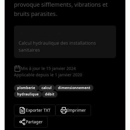
provoque sifflements, vibrations et
bruits parasites.
Domaine d'application
Calcul hydraulique des installations
sanitaires
Mis à jour le 15 janvier 2024
Applicable depuis le 1 janvier 2020
plomberie
calcul
dimensionnement
hydraulique
débit
Exporter TXT
Imprimer
Partager