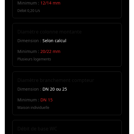
Minimum :
12/14 mm
Débit 0,20 L/s
Diamètre colonne montante
Dimension :
Selon calcul
Minimum :
20/22 mm
Plusieurs logements
Diamètre branchement compteur
Dimension :
DN 20 ou 25
Minimum :
DN 15
Maison individuelle
Débit de base WC