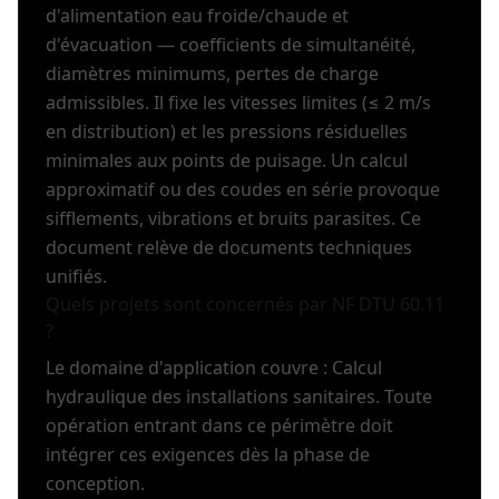
d'alimentation eau froide/chaude et
d'évacuation — coefficients de simultanéité,
diamètres minimums, pertes de charge
admissibles. Il fixe les vitesses limites (≤ 2 m/s
en distribution) et les pressions résiduelles
minimales aux points de puisage. Un calcul
approximatif ou des coudes en série provoque
sifflements, vibrations et bruits parasites. Ce
document relève de documents techniques
unifiés.
Quels projets sont concernés par NF DTU 60.11
?
Le domaine d'application couvre : Calcul
hydraulique des installations sanitaires. Toute
opération entrant dans ce périmètre doit
intégrer ces exigences dès la phase de
conception.