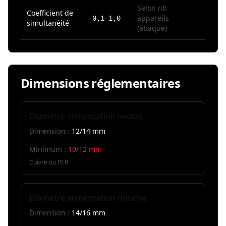
Selon nb
Coefficient de
appareils
0,1-1,0
simultanéité
(abaque)
Dimensions réglementaires
Diamètre alimentation lavabo
Dimension :
12/14 mm
Minimum :
10/12 mm
Cuivre ou PER
Diamètre alimentation douche
Dimension :
14/16 mm