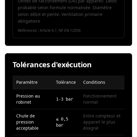
Unités de raccordement (UR) par appareil. Débit
probable selon formule normalisée. Diamètre
selon débit et pente. Ventilation primaire
obligatoire
Références :
Article 6.1, NF EN 12056
Tolérances d'exécution
Paramètre
Tolérance
Conditions
Pression au
Fonctionnement
1-3 bar
robinet
normal
Chute de
Entre compteur et
≤ 0,5
pression
appareil le plus
bar
acceptable
éloigné