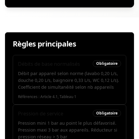
Règles principales
Débits de base normalisés
Obligatoire
Débit par appareil selon norme (lavabo 0,20 L/s,
douche 0,20 L/s, baignoire 0,33 L/s, WC 0,12 L/s).
Coefficient de simultanéité selon nb appareils
Références :
Article 4.1, Tableau 1
Pression de service
Obligatoire
Pression mini 1 bar au point le plus défavorisé.
Pression maxi 3 bar aux appareils. Réducteur si
pression réseau > 5 bar