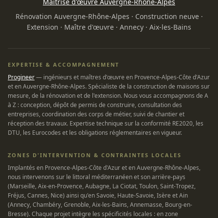
Maîtrise d'œuvre Auvergne-Rhône-Alpes
Rénovation Auvergne-Rhône-Alpes
·
Construction neuve
·
Extension
·
Maître d'œuvre
·
Annecy
·
Aix-les-Bains
EXPERTISE & ACCOMPAGNEMENT
Progineer
— ingénieurs et maîtres d'œuvre en Provence-Alpes-Côte d'Azur
et en Auvergne-Rhône-Alpes. Spécialiste de la construction de maisons sur
mesure, de la rénovation et de l'extension. Nous vous accompagnons de A
à Z : conception, dépôt de permis de construire, consultation des
entreprises, coordination des corps de métier, suivi de chantier et
réception des travaux. Expertise technique sur la conformité RE2020, les
DTU, les Eurocodes et les obligations réglementaires en vigueur.
ZONES D'INTERVENTION & CONTRAINTES LOCALES
Implantés en Provence-Alpes-Côte d'Azur et en Auvergne-Rhône-Alpes,
nous intervenons sur le littoral méditerranéen et son arrière-pays
(Marseille, Aix-en-Provence, Aubagne, La Ciotat, Toulon, Saint-Tropez,
Fréjus, Cannes, Nice) ainsi qu'en Savoie, Haute-Savoie, Isère et Ain
(Annecy, Chambéry, Grenoble, Aix-les-Bains, Annemasse, Bourg-en-
Bresse). Chaque projet intègre les spécificités locales : en zone