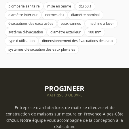
plomberie sanitaire
mise en œuvre
dtu 60.1
diamètre intérieur
normes dtu
diamètre nominal
évacuations des eaux usées
eaux vannes
machine à laver
système d'évacuation
diamètre extérieur
100 mm
type d utilisation
dimensionnement des évacuations des eaux
systèmes d évacuation des eaux pluviales
PROGINEER
MAITRISE D'OEUVRE
Entreprise d'architecture, de maîtrise d'œuvre et de
construction de maisons sur mesure en Provence-Alpes-Côte
d'Azur. Notre équipe vous accompagne de la conception à la
réalisation.