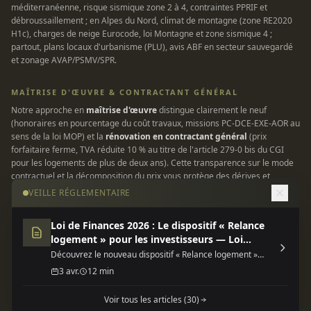
méditerranéenne, risque sismique zone 2 à 4, contraintes PPRIF et
débroussaillement ; en Alpes du Nord, climat de montagne (zone RE2020
H1c), charges de neige Eurocode, loi Montagne et zone sismique 4 ;
partout, plans locaux d'urbanisme (PLU), avis ABF en secteur sauvegardé
et zonage AVAP/PSMV/SPR.
MAÎTRISE D'ŒUVRE & CONTRACTANT GÉNÉRAL
Notre approche en
maîtrise d'œuvre
distingue clairement le neuf
(honoraires en pourcentage du coût travaux, missions PC-DCE-EXE-AOR au
sens de la loi MOP) et la
rénovation en contractant général
(prix
forfaitaire ferme, TVA réduite 10 % au titre de l'article 279-0 bis du CGI
pour les logements de plus de deux ans). Cette transparence sur le mode
contractuel et la décomposition du prix vous protège des dérives et
garantit une enveloppe maîtrisée. Tous nos chantiers sont couverts par
VEILLE RÉGLEMENTAIRE
une assurance responsabilité civile professionnelle et une garantie
décennale conforme à la loi Spinetta du 4 janvier 1978.
Loi de Finances 2026 : Le dispositif « Relance
logement » pour les investisseurs — Loi
INFORMATIONS LÉGALES
finances 2026 dispositif relance
Découvrez le nouveau dispositif « Relance logement »
SIRET 935 185 785 00018 — TVA intracommunautaire FR 80 935 185 785
(Jeanbrun) de la Loi de Finances 2026, une opportunité
3 avr.
12 min
fiscale majeure pour l'investissement locatif neuf ou
— Siège social 229 rue Saint-Honoré, 75001 Paris — Contact
rénové.
progineer.moe@gmail.com
/ 07 83 76 21 56. Société de maîtrise d'œuvre
Voir tous les articles (30)
inscrite au répertoire SIRENE de l'INSEE.