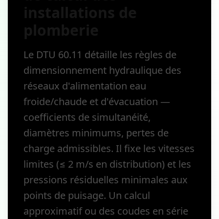
installations de
plomberie
Le DTU 60.11 détaille les règles de
dimensionnement hydraulique des
réseaux d'alimentation eau
froide/chaude et d'évacuation —
coefficients de simultanéité,
diamètres minimums, pertes de
charge admissibles. Il fixe les vitesses
limites (≤ 2 m/s en distribution) et les
pressions résiduelles minimales aux
points de puisage. Un calcul
approximatif ou des coudes en série