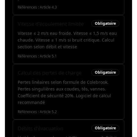
Références :
Article 4.3
Vitesse d'écoulement limitée
Obligatoire
Vitesse ≤ 2 m/s eau froide. Vitesse ≤ 1,5 m/s eau
chaude. Vitesse ≤ 1 m/s si bruit critique. Calcul
section selon débit et vitesse
Références :
Article 5.1
Calcul des pertes de charge
Obligatoire
Pertes linéaires selon formule de Colebrook.
Pertes singulières aux coudes, tés, vannes.
Coefficient de sécurité 20%. Logiciel de calcul
recommandé
Références :
Article 5.2
Débits d'évacuation
Obligatoire