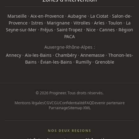
Marseille
·
Aix-en-Provence
·
Aubagne
·
La Ciotat
·
Salon-de-
Provence
·
Istres
·
Marignane
·
Vitrolles
·
Arles
·
Toulon
·
La
Seyne-sur-Mer
·
Fréjus
·
Saint-Tropez
·
Nice
·
Cannes
·
Région
PACA
Auvergne-Rhône-Alpes :
Annecy
·
Aix-les-Bains
·
Chambéry
·
Annemasse
·
Thonon-les-
Bains
·
Évian-les-Bains
·
Rumilly
·
Grenoble
© 2026 Progineer. Tous droits réservés.
Mentions légales
CGV
CGU
Confidentialité
FAQ
Devenir partenaire
Parrainage
Sitemap XML
NOS DEUX REGIONS