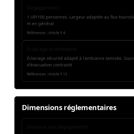
Dégagements
1 UP/100 personnes. Largeur adaptée au flux touristiq
m en général
Références :
Article Y 4
Éclairage et ambiance
Éclairage sécurité adapté à l'ambiance tamisée. Sou
d'évacuation contrasté
Références :
Article Y 12
Dimensions réglementaires
Distance aux dégagements