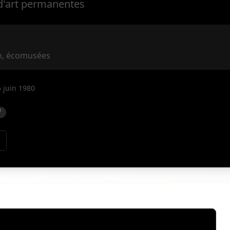
 d'art permanentes
on, écomusées
5 juin 1980
f