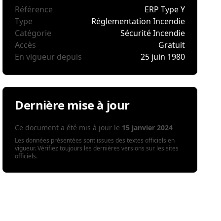
Référence
ERP Type Y
Type
Réglementation Incendie
Catégorie
Sécurité Incendie
Accès
Gratuit
En vigueur depuis
25 juin 1980
Dernière mise à jour
Ce document a été mis à jour le
15 janvier 2024
Les données présentées sont issues des textes officiels en
vigueur. Vérifiez toujours les dernières versions sur les sites
officiels.