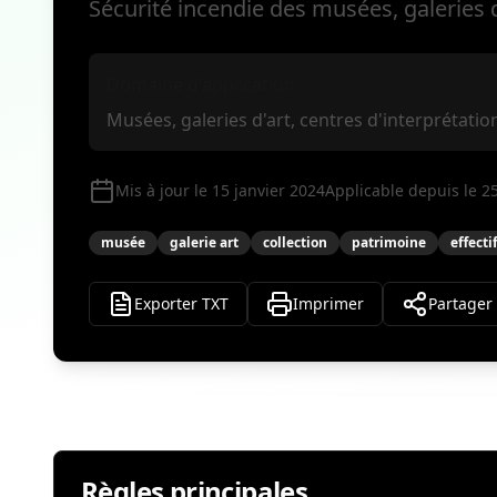
Sécurité incendie des musées, galeries
Domaine d'application
Musées, galeries d'art, centres d'interprétati
Mis à jour le 15 janvier 2024
Applicable depuis le 2
musée
galerie art
collection
patrimoine
effecti
Exporter TXT
Imprimer
Partager
Règles principales