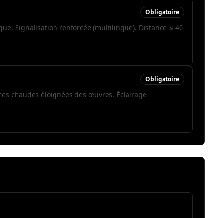
Obligatoire
ue. Signalisation renforcée (multilingue). Distance ≤ 40
Obligatoire
rces chaudes éloignées des œuvres. Éclairage