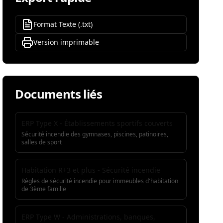
Format Texte (.txt)
Version imprimable
Documents liés
ERP Type X - Établissements sportifs couverts
Sécurité incendie des gymnases, piscines, patinoires,
salles de sport
Habitation R+3 et plus - Sécurité incendie
Règles de sécurité incendie pour immeubles d'habitation
de 3ème famille
ERP Type W - Administrations, banques,