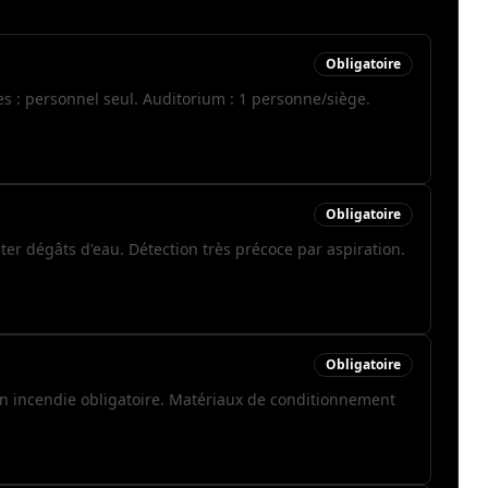
Obligatoire
es : personnel seul. Auditorium : 1 personne/siège.
Obligatoire
ter dégâts d'eau. Détection très précoce par aspiration.
Obligatoire
on incendie obligatoire. Matériaux de conditionnement