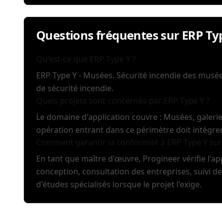
Questions fréquentes sur ERP Ty
Qu'est-ce que ERP Type Y ?
ERP Type Y - Musées. Sécurité incendie des musé
de sécurité incendie.
Quels projets sont concernés par ERP Type Y ?
Le domaine d'application couvre : Musées, galerie
opération entrant dans ce périmètre doit intégre
Comment garantir la conformité à ERP Type Y sur 
En tant que maître d'œuvre, Progineer vérifie l'a
conception, consultation des entreprises, suivi d
d'études spécialisés lorsque le projet l'exige.