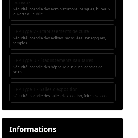
bureaux
Sécurité incendie des administrations, banques, bureaux
ouverts au public
ERP Type V - Établissements de culte
Sécurité incendie des églises, mosquées, synagogues,
temples
ERP Type U - Établissements sanitaires
Sécurité incendie des hôpitaux, cliniques, centres de
soins
ERP Type T - Salles d'exposition
Sécurité incendie des salles d'exposition, foires, salons
Informations