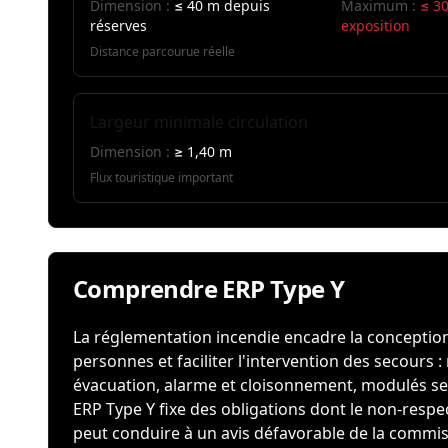
Dimension :
≤ 40 m depuis
Maximum :
≤ 30
réserves
exposition
Distance parcourue réelle
Largeur minimale circulation
Dimension :
≥ 1,40 m
Flux touristique important
Comprendre ERP Type Y
La réglementation incendie encadre la conception 
personnes et faciliter l'intervention des secours 
évacuation, alarme et cloisonnement, modulés selon
ERP Type Y fixe des obligations dont le non-respe
peut conduire à un avis défavorable de la commiss