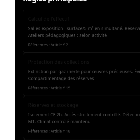
Calcul de l'effectif
Salles exposition : surface/5 m² en simultané. Réserv
Ateliers pédagogiques : selon activité
Références :
Article Y 2
Protection des collections
Extinction par gaz inerte pour œuvres précieuses. Évi
Compartimentage des réserves
Références :
Article Y 15
Réserves et stockage
Isolement CF 2h. Accès strictement contrôlé. Détecti
M1. Climat contrôlé maintenu
Références :
Article Y 18